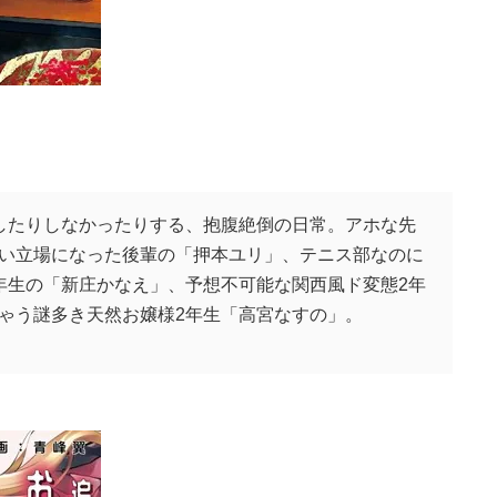
したりしなかったりする、抱腹絶倒の日常。アホな先
い立場になった後輩の「押本ユリ」、テニス部なのに
年生の「新庄かなえ」、予想不可能な関西風ド変態2年
ゃう謎多き天然お嬢様2年生「高宮なすの」。