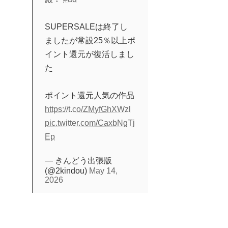
SUPERSALEは終了し
ましたが常設25％以上ポ
イント還元が復活しまし
た
ポイント還元人気の作品
https://t.co/ZMyfGhXWzl
pic.twitter.com/CaxbNgTj
Ep
— きんどう出張版
(@2kindou)
May 14,
2026