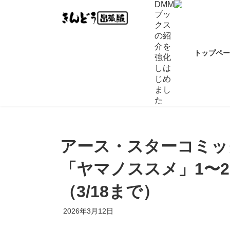
コ
ナ
DMM
ブッ
ン
ビ
クス
テ
ゲ
の紹
ン
ー
介を
ツ
シ
トップペ
強化
へ
ョ
しは
ス
ン
じめ
キ
に
まし
ッ
移
た
プ
動
アース・スターコミック
「ヤマノススメ」1〜26
（3/18まで）
2026年3月12日