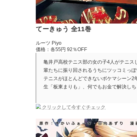
てーきゅう 全11巻
ルーツ Piyo
価格：各55円
92％OFF
亀井戸高校テニス部の女の子4人がテニス
輩たちに振り回されるうちにツッコミっぽ
テニスがほとんどできないボケマシーン2
生「板東まりも」、何でもお金で解決しち
クリックして今すぐチェック