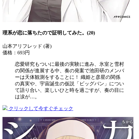
理系が恋に落ちたので証明してみた。(20)
山本アリフレッド (著)
価格：693円
恋愛研究もついに最後の実験に進み、氷室と雪村
の関係が進展する中、奏の発案で池田研のメンバ
ーは天体観測をすることに！ 織姫と彦星の関係
の真実や、宇宙誕生の仮説「ビッグバン」につい
て語り合い、楽しいひと時を過ごすが、奏の目に
は涙が…。
クリックして今すぐチェック