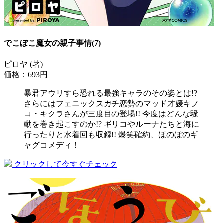
でこぼこ魔女の親子事情(7)
ピロヤ (著)
価格：693円
暴君アウリすら恐れる最強キャラのその姿とは!?
さらにはフェニックスガチ恋勢のマッド才媛キノ
コ・キクラさんが三度目の登場!! 今度はどんな騒
動を巻き起こすのか!? ギリコやルーナたちと海に
行ったりと水着回も収録!! 爆笑確約、ほのぼのギ
ャグコメディ！
クリックして今すぐチェック