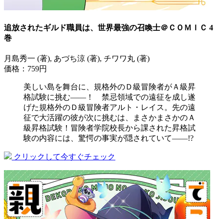
追放されたギルド職員は、世界最強の召喚士＠ＣＯＭＩＣ 4
巻
月島秀一 (著), あづち涼 (著), チワワ丸 (著)
価格：759円
美しい島を舞台に、規格外のＤ級冒険者がＡ級昇
格試験に挑む――！ 禁忌領域での遠征を成し遂
げた規格外のＤ級冒険者アルト・レイス。先の遠
征で大活躍の彼が次に挑むは、まさかまさかのＡ
級昇格試験！冒険者学院校長から課された昇格試
験の内容には、驚愕の事実が隠されていて――!?
クリックして今すぐチェック