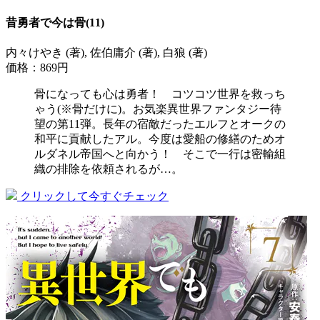
昔勇者で今は骨(11)
内々けやき (著), 佐伯庸介 (著), 白狼 (著)
価格：869円
骨になっても心は勇者！ コツコツ世界を救っち
ゃう(※骨だけに)。お気楽異世界ファンタジー待
望の第11弾。長年の宿敵だったエルフとオークの
和平に貢献したアル。今度は愛船の修繕のためオ
ルダネル帝国へと向かう！ そこで一行は密輸組
織の排除を依頼されるが…。
クリックして今すぐチェック