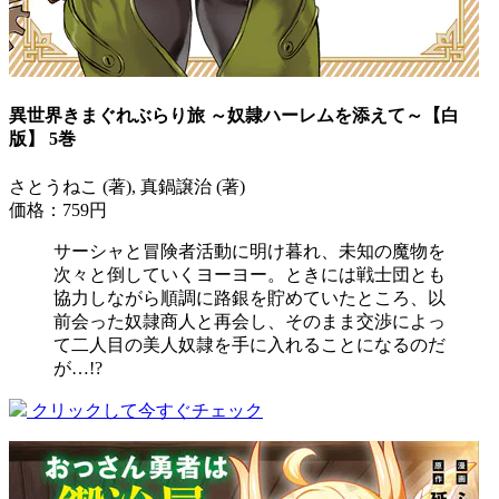
異世界きまぐれぶらり旅 ～奴隷ハーレムを添えて～【白
版】 5巻
さとうねこ (著), 真鍋譲治 (著)
価格：759円
サーシャと冒険者活動に明け暮れ、未知の魔物を
次々と倒していくヨーヨー。ときには戦士団とも
協力しながら順調に路銀を貯めていたところ、以
前会った奴隷商人と再会し、そのまま交渉によっ
て二人目の美人奴隷を手に入れることになるのだ
が…!?
クリックして今すぐチェック