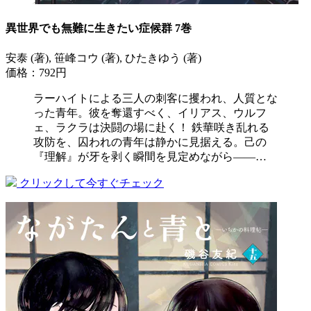
異世界でも無難に生きたい症候群 7巻
安泰 (著), 笹峰コウ (著), ひたきゆう (著)
価格：792円
ラーハイトによる三人の刺客に攫われ、人質とな
った青年。彼を奪還すべく、イリアス、ウルフ
ェ、ラクラは決闘の場に赴く！ 鉄華咲き乱れる
攻防を、囚われの青年は静かに見据える。己の
『理解』が牙を剥く瞬間を見定めながら――…
クリックして今すぐチェック