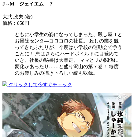
J⇔M ジェイエム ７
大武 政夫 (著)
価格：858円
ともに小学生の姿になってしまった、殺し屋Ｊと
お掃除センタ―コロコロの社長。 殺しの業を競
ってきたふたりが、今度は小学校の運動会で争う
ことに！ 恵はさらにハードボイルドに目覚めて
いき、社長の秘書は大暴走。 ママとＪの関係に
変化があったり……と盛り沢山の第７巻！ 毎度
のお楽しみの描き下ろし小編も収録。
クリックして今すぐチェック