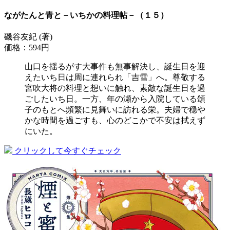
ながたんと青と－いちかの料理帖－（１５）
磯谷友紀 (著)
価格：594円
山口を揺るがす大事件も無事解決し、誕生日を迎
えたいち日は周に連れられ「吉雪」へ。尊敬する
宮吹大将の料理と想いに触れ、素敵な誕生日を過
ごしたいち日。一方、年の瀬から入院している頌
子のもとへ頻繁に見舞いに訪れる栄。夫婦で穏や
かな時間を過ごすも、心のどこかで不安は拭えず
にいた。
クリックして今すぐチェック