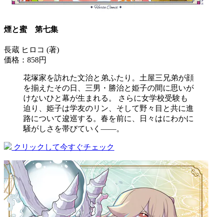
煙と蜜 第七集
長蔵 ヒロコ (著)
価格：858円
花塚家を訪れた文治と弟ふたり。土屋三兄弟が顔
を揃えたその日、三男・勝治と姫子の間に思いが
けないひと幕が生まれる。 さらに女学校受験も
迫り、姫子は学友のリン、そして野々目と共に進
路について逡巡する。春を前に、日々はにわかに
騒がしさを帯びていく――。
クリックして今すぐチェック