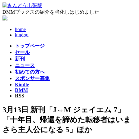
コ
ナ
ン
ビ
DMMブックスの紹介を強化しはじめました
テ
ゲ
ン
ー
home
ツ
シ
kindou
へ
ョ
ス
ン
トップページ
キ
に
セール
ッ
移
新刊
プ
動
ニュース
初めての方へ
スポンサー募集
Kindle
DMM
RSS
3月13日 新刊「J⇔M ジェイエム 7」
「十年目、帰還を諦めた転移者はいま
さら主人公になる 5」ほか