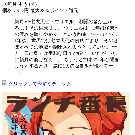
水無月 すう (著)
価格：957円
最大28％ポイント還元
新月VS七大天使・ウリエル、激闘の幕が上が
る…！その結末は…。 ウリエルは「1年は極東へ
の侵攻を取りやめる」という約束で去っていく。
1年後、世界では七大天使の侵略により、そのほ
ぼすべての地域が制圧されようとしていた。 一
方、日出島では平和な日々が続いていたが、そこ
に新月の姿はなく…。 ちょうど約束の1年が過ぎ
ようとするとき、島に1人の吸血鬼が現れてー
ー。
クリックして今すぐチェック