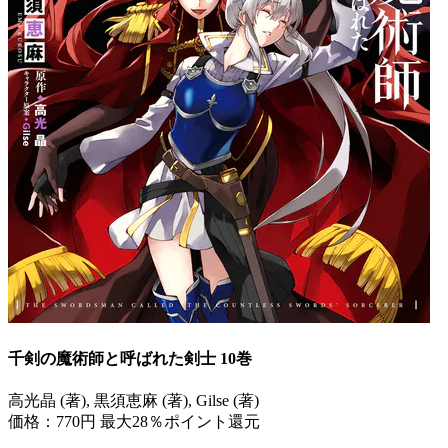
千剣の魔術師と呼ばれた剣士 10巻
高光晶 (著), 黒須恵麻 (著), Gilse (著)
価格：770円
最大28％ポイント還元