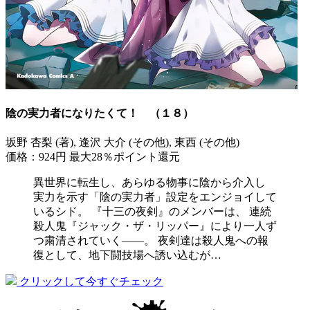
陰の実力者になりたくて！ （１８）
坂野 杏梨 (著), 逢沢 大介 (その他), 東西 (その他)
価格：924円
最大28％ポイント還元
異世界に転生し、あらゆる物事に陰から介入し
実力を示す「陰の実力者」設定をエンジョイして
いるシド。 『十三の夜剣』のメンバーは、 連続
殺人鬼『ジャック・ザ・リッパー』により一人ず
つ粛清されていく――。 夜剣達は殺人鬼への報
復として、地下闘技場へ誘い込むが…
クリックして今すぐチェック