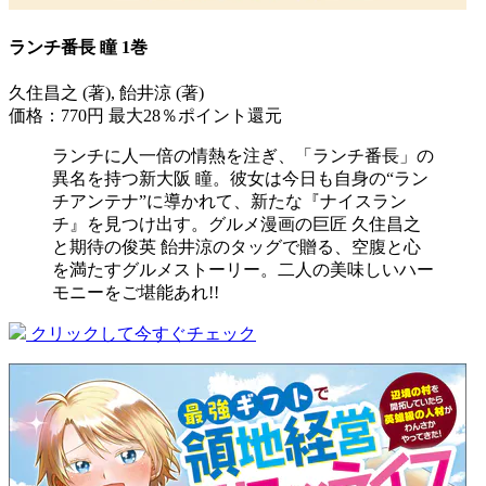
ランチ番長 瞳 1巻
久住昌之 (著), 飴井涼 (著)
価格：770円
最大28％ポイント還元
ランチに人一倍の情熱を注ぎ、「ランチ番長」の
異名を持つ新大阪 瞳。彼女は今日も自身の“ラン
チアンテナ”に導かれて、新たな『ナイスラン
チ』を見つけ出す。グルメ漫画の巨匠 久住昌之
と期待の俊英 飴井涼のタッグで贈る、空腹と心
を満たすグルメストーリー。二人の美味しいハー
モニーをご堪能あれ!!
クリックして今すぐチェック