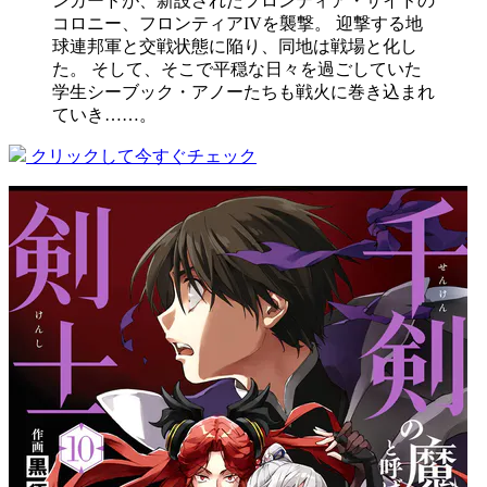
ンガードが、新設されたフロンティア・サイドの
コロニー、フロンティアIVを襲撃。 迎撃する地
球連邦軍と交戦状態に陥り、同地は戦場と化し
た。 そして、そこで平穏な日々を過ごしていた
学生シーブック・アノーたちも戦火に巻き込まれ
ていき……。
クリックして今すぐチェック