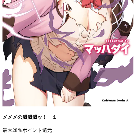
メメメの滅滅滅ッ！ １
最大28％ポイント還元