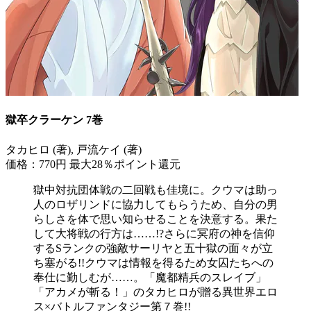
獄卒クラーケン 7巻
タカヒロ (著), 戸流ケイ (著)
価格：770円
最大28％ポイント還元
獄中対抗団体戦の二回戦も佳境に。クウマは助っ
人のロザリンドに協力してもらうため、自分の男
らしさを体で思い知らせることを決意する。果た
して大将戦の行方は……!?さらに冥府の神を信仰
するSランクの強敵サーリヤと五十獄の面々が立
ち塞がる!!クウマは情報を得るため女囚たちへの
奉仕に勤しむが……。「魔都精兵のスレイブ」
「アカメが斬る！」のタカヒロが贈る異世界エロ
ス×バトルファンタジー第７巻!!