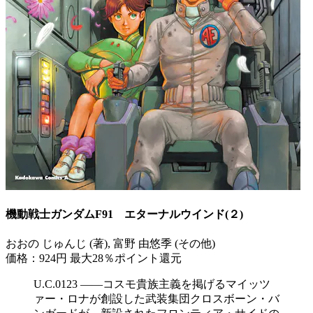
機動戦士ガンダムF91 エターナルウインド(２)
おおの じゅんじ (著), 富野 由悠季 (その他)
価格：924円
最大28％ポイント還元
U.C.0123 ――コスモ貴族主義を掲げるマイッツ
ァー・ロナが創設した武装集団クロスボーン・バ