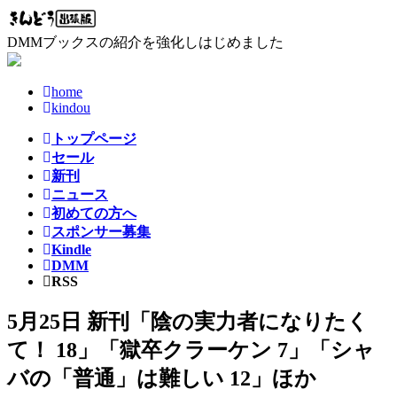
コ
ナ
ン
ビ
DMMブックスの紹介を強化しはじめました
テ
ゲ
ン
ー
ツ
シ
home
へ
ョ
kindou
ス
ン
トップページ
キ
に
セール
ッ
移
新刊
プ
動
ニュース
初めての方へ
スポンサー募集
Kindle
DMM
RSS
5月25日 新刊「陰の実力者になりたく
て！ 18」「獄卒クラーケン 7」「シャ
バの「普通」は難しい 12」ほか