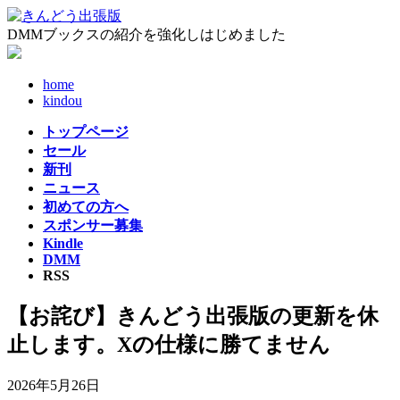
コ
ナ
ン
ビ
DMMブックスの紹介を強化しはじめました
テ
ゲ
ン
ー
home
ツ
シ
kindou
へ
ョ
ス
ン
トップページ
キ
に
セール
ッ
移
新刊
プ
動
ニュース
初めての方へ
スポンサー募集
Kindle
DMM
RSS
【お詫び】きんどう出張版の更新を休
止します。Xの仕様に勝てません
2026年5月26日