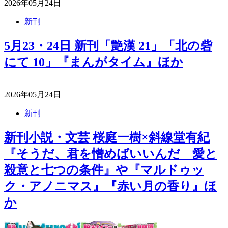
2026年05月24日
新刊
5月23・24日 新刊「艶漢 21」「北の砦
にて 10」『まんがタイム』ほか
2026年05月24日
新刊
新刊小説・文芸 桜庭一樹×斜線堂有紀
『そうだ、君を憎めばいいんだ 愛と
殺意と七つの条件』や『マルドゥッ
ク・アノニマス』『赤い月の香り』ほ
か