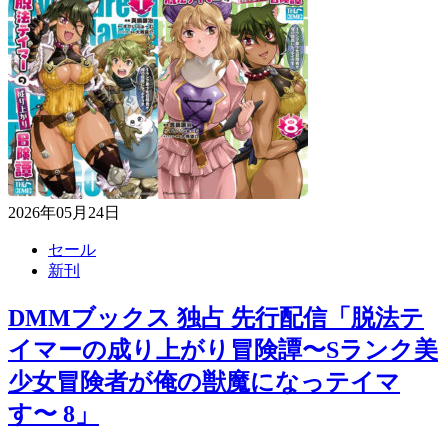
2026年05月24日
セール
新刊
DMMブックス 独占 先行配信「脱法テ
イマーの成り上がり冒険譚〜Sランク美
少女冒険者が俺の獣魔になっテイマ
す〜 8」