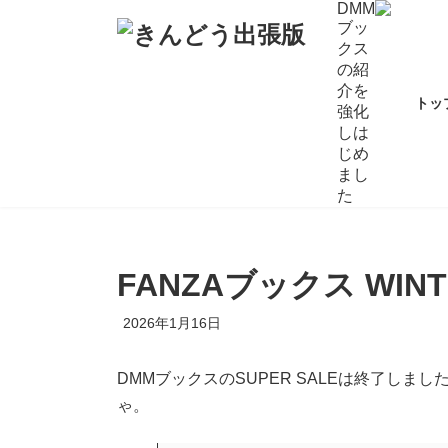
コ
ナ
DMM
ブッ
ン
ビ
クス
テ
ゲ
の紹
ン
ー
介を
ツ
シ
トッ
強化
へ
ョ
しは
ス
ン
じめ
キ
に
まし
ッ
移
た
プ
動
FANZAブックス WINT
2026年1月16日
DMMブックスのSUPER SALEは終了しまし
ゃ。