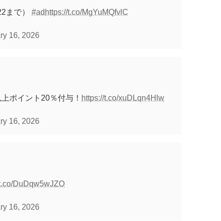
/22まで）
#ad
https://t.co/MgYuMQfvlC
ry 16, 2026
以上ポイント20％付与！
https://t.co/xuDLqn4Hlw
ry 16, 2026
//t.co/DuDqw5wJZO
ry 16, 2026