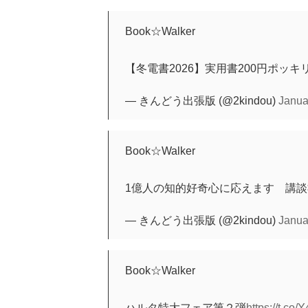
Book☆Walker
【冬電書2026】実用書200円ポッキ
— きんどう出張版 (@2kindou)
Janua
Book☆Walker
1億人の知的好奇心に応えます 講
— きんどう出張版 (@2kindou)
Janua
Book☆Walker
ハルタ特大フェア第２弾
https://t.co