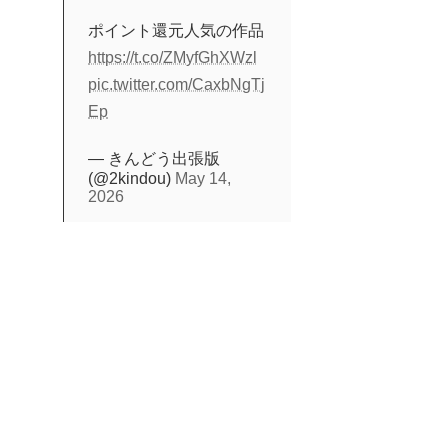
ポイント還元人気の作品
https://t.co/ZMyfGhXWzl
pic.twitter.com/CaxbNgTj
Ep
— きんどう出張版
(@2kindou)
May 14,
2026