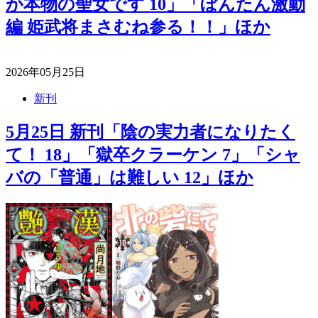
が本物の聖女です 10」「ぼんたん激動
編 姫武将まさむね参る！！」ほか
2026年05月25日
新刊
5月25日 新刊「陰の実力者になりたく
て！ 18」「獄卒クラーケン 7」「シャ
バの「普通」は難しい 12」ほか