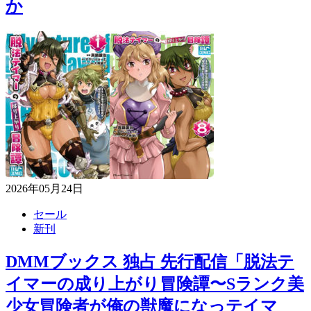
か
2026年05月24日
セール
新刊
DMMブックス 独占 先行配信「脱法テ
イマーの成り上がり冒険譚〜Sランク美
少女冒険者が俺の獣魔になっテイマ