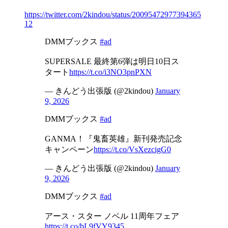
https://twitter.com/2kindou/status/20095472977394365
12
DMMブックス
#ad
SUPERSALE 最終第6弾は明日10日ス
タート
https://t.co/i3NO3pnPXN
— きんどう出張版 (@2kindou)
January
9, 2026
DMMブックス
#ad
GANMA！『鬼畜英雄』新刊発売記念
キャンペーン
https://t.co/VsXezcigG0
— きんどう出張版 (@2kindou)
January
9, 2026
DMMブックス
#ad
アース・スター ノベル 11周年フェア
https://t.co/bL9fVY9345