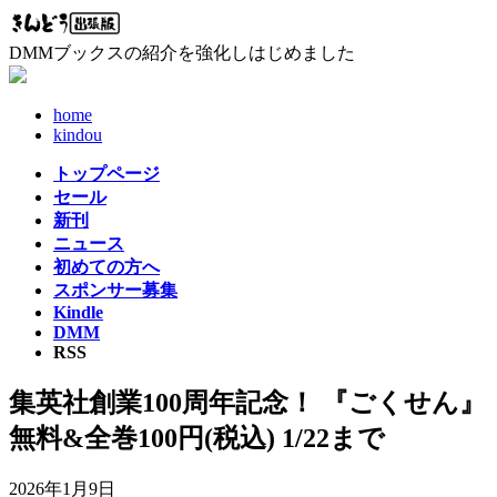
コ
ナ
ン
ビ
DMMブックスの紹介を強化しはじめました
テ
ゲ
ン
ー
ツ
シ
home
へ
ョ
kindou
ス
ン
トップページ
キ
に
セール
ッ
移
新刊
プ
動
ニュース
初めての方へ
スポンサー募集
Kindle
DMM
RSS
集英社創業100周年記念！ 『ごくせん』
無料&全巻100円(税込) 1/22まで
2026年1月9日