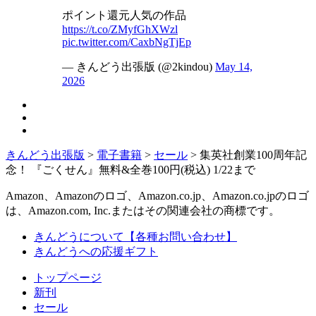
ポイント還元人気の作品
https://t.co/ZMyfGhXWzl
pic.twitter.com/CaxbNgTjEp
— きんどう出張版 (@2kindou)
May 14,
2026
きんどう出張版
>
電子書籍
>
セール
>
集英社創業100周年記
念！ 『ごくせん』無料&全巻100円(税込) 1/22まで
Amazon、Amazonのロゴ、Amazon.co.jp、Amazon.co.jpのロゴ
は、Amazon.com, Inc.またはその関連会社の商標です。
きんどうについて【各種お問い合わせ】
きんどうへの応援ギフト
トップページ
新刊
セール