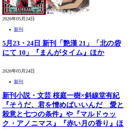
2026年05月24日
新刊
5月23・24日 新刊「艶漢 21」「北の砦
にて 10」『まんがタイム』ほか
2026年05月24日
新刊
新刊小説・文芸 桜庭一樹×斜線堂有紀
『そうだ、君を憎めばいいんだ 愛と
殺意と七つの条件』や『マルドゥッ
ク・アノニマス』『赤い月の香り』ほ