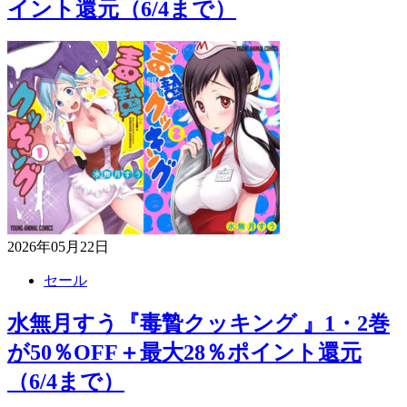
イント還元（6/4まで）
2026年05月22日
セール
水無月すう『毒贄クッキング 』1・2巻
が50％OFF＋最大28％ポイント還元
（6/4まで）