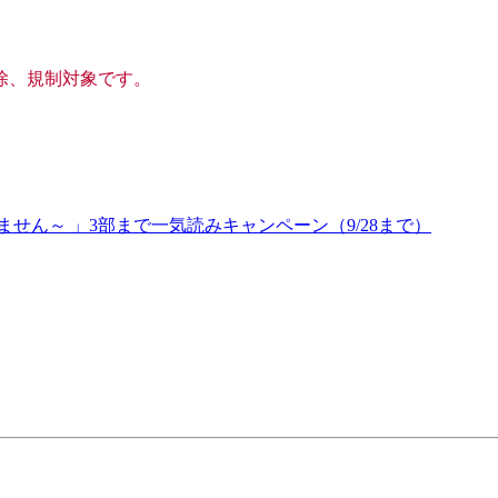
除、規制対象です。
せん～ 」3部まで一気読みキャンペーン（9/28まで）