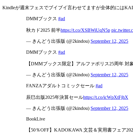
Kindleが週末フェスでブイブイ言わせてますが全体的にはK
DMMブックス
#ad
秋カド2025 前半
https://t.co/XSBWiUqN5p
pic.twitte
— きんどう出張版 (@2kindou)
September 12, 2025
DMMブックス
#ad
【DMMブックス限定】アルファポリス25周年 対
— きんどう出張版 (@2kindou)
September 12, 2025
FANZAアダルトコミックセール
#ad
辰巳出版2025年決算セール
https://t.co/icWpXtFjhX
— きんどう出張版 (@2kindou)
September 12, 2025
BookLive
【50％OFF】KADOKAWA 文芸＆実用書フェア20