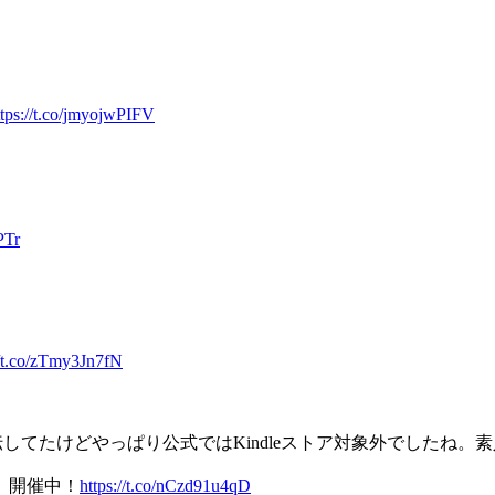
ttps://t.co/jmyojwPIFV
PTr
//t.co/zTmy3Jn7fN
宣伝してたけどやっぱり公式ではKindleストア対象外でしたね。
」開催中！
https://t.co/nCzd91u4qD