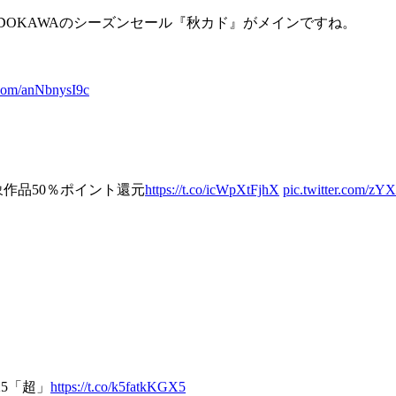
ADOKAWAのシーズンセール『秋カド』がメインですね。
r.com/anNbnysI9c
象作品50％ポイント還元
https://t.co/icWpXtFjhX
pic.twitter.com/
25「超」
https://t.co/k5fatkKGX5