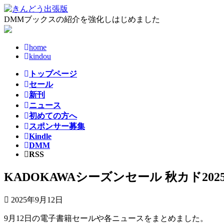
コ
ナ
ン
ビ
DMMブックスの紹介を強化しはじめました
テ
ゲ
ン
ー
home
ツ
シ
kindou
へ
ョ
ス
ン
トップページ
キ
に
セール
ッ
移
新刊
プ
動
ニュース
初めての方へ
スポンサー募集
Kindle
DMM
RSS
KADOKAWAシーズンセール 秋カド2025
2025年9月12日
9月12日の電子書籍セールや各ニュースをまとめました。