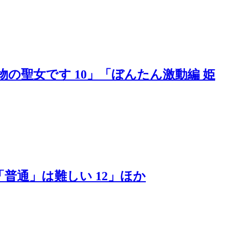
物の聖女です 10」「ぼんたん激動編 姫
「普通」は難しい 12」ほか