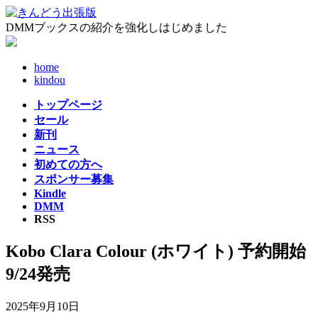
コ
ナ
ン
ビ
DMMブックスの紹介を強化しはじめました
テ
ゲ
ン
ー
home
ツ
シ
kindou
へ
ョ
ス
ン
トップページ
キ
に
セール
ッ
移
新刊
プ
動
ニュース
初めての方へ
スポンサー募集
Kindle
DMM
RSS
Kobo Clara Colour (ホワイト) 予約開始
9/24発売
2025年9月10日