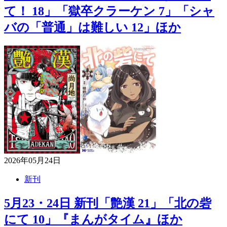
て！ 18」「獄卒クラーケン 7」「シャ
バの「普通」は難しい 12」ほか
2026年05月24日
新刊
5月23・24日 新刊「艶漢 21」「北の砦
にて 10」『まんがタイム』ほか