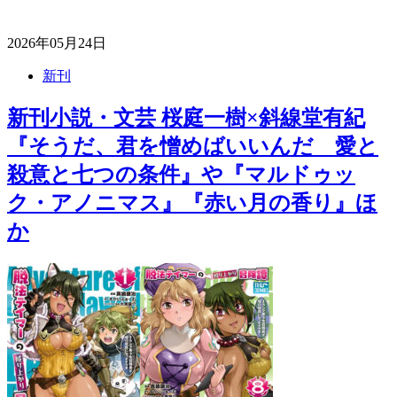
2026年05月24日
新刊
新刊小説・文芸 桜庭一樹×斜線堂有紀
『そうだ、君を憎めばいいんだ 愛と
殺意と七つの条件』や『マルドゥッ
ク・アノニマス』『赤い月の香り』ほ
か