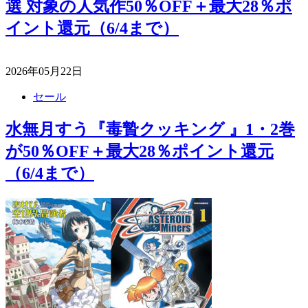
選 対象の人気作50％OFF＋最大28％ポ
イント還元（6/4まで）
2026年05月22日
セール
水無月すう『毒贄クッキング 』1・2巻
が50％OFF＋最大28％ポイント還元
（6/4まで）