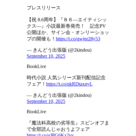
プレスリリース
【祝 8.6周年】『８６―エイティシッ
クス―』小説最新巻発売！ 記念PV
公開ほか、サイン会・オンリーショッ
プの開催も！
https://t.co/qwjnr28y53
— きんどう出張版 (@2kindou)
September 10, 2025
BookLive
時代小説 人気シリーズ新刊配信記念
フェア！
https://t.co/qkRDtaxnyL
— きんどう出張版 (@2kindou)
September 10, 2025
BookLive
『魔法科高校の劣等生』スピンオフま
で全部読んじゃおうよフェア
https://t.co/uJPG6Kz2vv