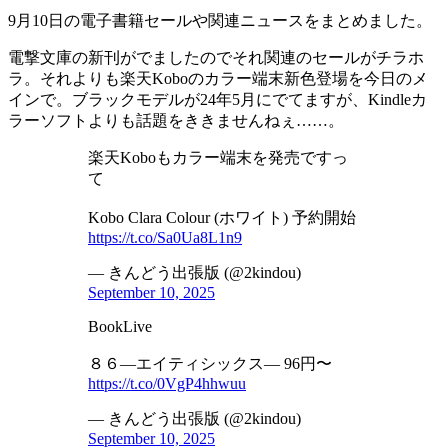
9月10日の電子書籍セールや関連ニュースをまとめました。
電撃文庫の新刊がでましたのでそれ関連のセールがチラホ
ラ。それよりも楽天Koboのカラー端末新色登場を今日のメ
インで。ブラックモデルが24年5月にでてますが、Kindleカ
ラーソフトよりも話題をききませんねぇ……。
楽天Koboもカラー端末を発売ですっ
て
Kobo Clara Colour (ホワイト) 予約開始
https://t.co/Sa0Ua8L1n9
— きんどう出張版 (@2kindou)
September 10, 2025
BookLive
８６―エイティシックス― 96円〜
https://t.co/0VgP4hhwuu
— きんどう出張版 (@2kindou)
September 10, 2025