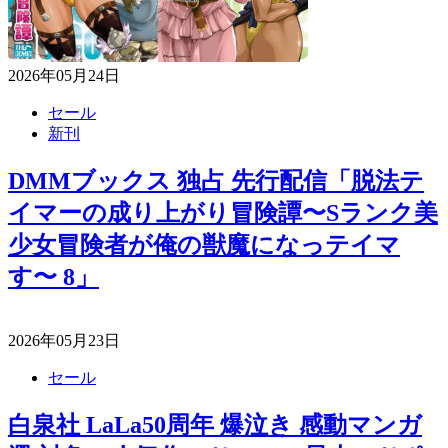
2026年05月24日
セール
新刊
DMMブックス 独占 先行配信「脱法テ
イマーの成り上がり冒険譚〜Sランク美
少女冒険者が俺の獣魔になっテイマ
す〜 8」
2026年05月23日
セール
白泉社 LaLa50周年 爆泣き 感動マンガ