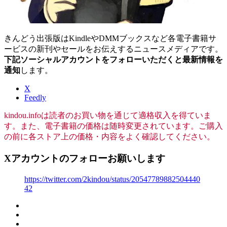
きんどう出張版はKindleやDMMブックスなど各電子書籍サ
ービスの新刊やセールをお伝えするニュースメディアです。
下記ソーシャルアカウントをフォローいただくと最新情報を
通知
します。
X
Feedly
kindou.infoは読者のお買い物を通じて適格収入を得ていま
す。また、電子書籍の価格は随時変更されています。ご購入
の前に各ストア上の価格・内容をよく確認してください。
Xアカウントのフォローお願いします
https://twitter.com/2kindou/status/20547789882504440
42