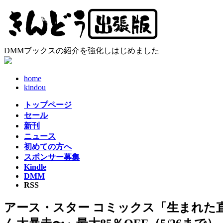
コ
ナ
ン
ビ
テ
ゲ
ン
ー
ツ
シ
DMMブックスの紹介を強化しはじめました
へ
ョ
ス
ン
home
キ
に
kindou
ッ
移
プ
動
トップページ
セール
新刊
ニュース
初めての方へ
スポンサー募集
Kindle
DMM
RSS
アース・スター コミックス「生まれた