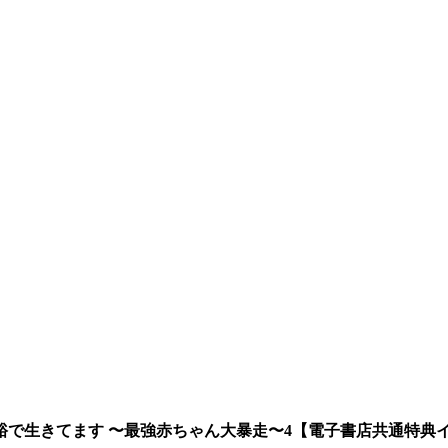
で生きてます 〜最強赤ちゃん大暴走〜4【電子書店共通特典