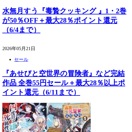
水無月すう『毒贄クッキング 』1・2巻
が50％OFF＋最大28％ポイント還元
（6/4まで）
2026年05月21日
セール
『あせびと空世界の冒険者』など完結
作品 全巻55円セール＋最大28％以上ポ
イント還元（6/11まで）