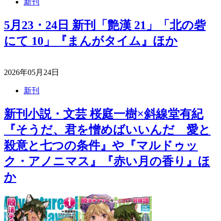
新刊
5月23・24日 新刊「艶漢 21」「北の砦
にて 10」『まんがタイム』ほか
2026年05月24日
新刊
新刊小説・文芸 桜庭一樹×斜線堂有紀
『そうだ、君を憎めばいいんだ 愛と
殺意と七つの条件』や『マルドゥッ
ク・アノニマス』『赤い月の香り』ほ
か