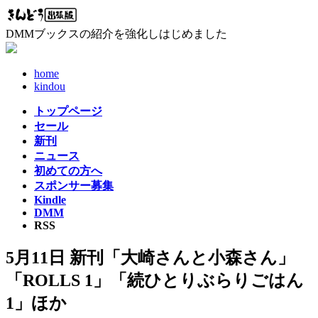
コ
ナ
ン
ビ
DMMブックスの紹介を強化しはじめました
テ
ゲ
ン
ー
ツ
シ
home
へ
ョ
kindou
ス
ン
トップページ
キ
に
セール
ッ
移
新刊
プ
動
ニュース
初めての方へ
スポンサー募集
Kindle
DMM
RSS
5月11日 新刊「大崎さんと小森さん」
「ROLLS 1」「続ひとりぶらりごはん
1」ほか