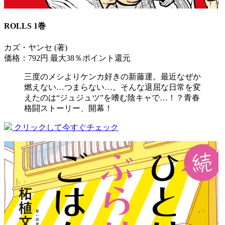
ROLLS 1巻
カズ・ヤンセ (著)
価格：792円
最大38％ポイント還元
三度のメシよりケンカ好きの新藤運。最近なぜか
燃えない…つまらない…。そんな退屈な日常を変
えたのは“ジュジュツ”を嗜む陰キャで…！？青春
格闘ストーリー、開幕！
クリックして今すぐチェック