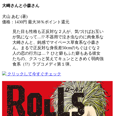
大崎さんと小森さん
犬山 あむ (著)
価格：1430円
最大38％ポイント還元
見た目も性格も正反対な２人が、気づけばお互い
が気になって…!? 不器用で泣き虫なのに肉食系な
大崎さんと、鈍感でマイペース草食系な小森さ
ん。まるで正反対な身長差50cmのちぐはぐな２
人の恋の行方は…？ ひと癖もふた癖もある彼女
たちの、クスっと笑えてキュンとときめく弱肉強
食系（!?）ラブコメディ第１弾。
クリックして今すぐチェック