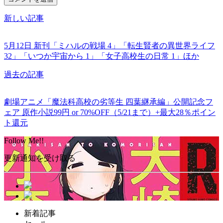
新しい記事
5月12日 新刊「ミハルの戦場 4」「転生賢者の異世界ライフ
32」「いつか宇宙から 1」「女子高校生の日常 1」ほか
過去の記事
劇場アニメ「魔法科高校の劣等生 四葉継承編」公開記念フ
ェア 原作小説99円 or 70%OFF（5/21まで）+最大28％ポイン
ト還元
Follow Me!!
更新通知を受け取る
新着記事