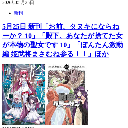
2026年05月25日
新刊
5月25日 新刊「お前、タヌキにならね
ーか？ 10」「殿下、あなたが捨てた女
が本物の聖女です 10」「ぼんたん激動
編 姫武将まさむね参る！！」ほか