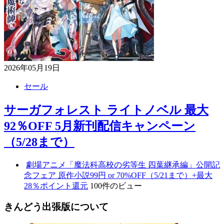
2026年05月19日
セール
サーガフォレスト ライトノベル 最大
92％OFF 5月新刊配信キャンペーン
（5/28まで）
劇場アニメ「魔法科高校の劣等生 四葉継承編」公開記
念フェア 原作小説99円 or 70%OFF（5/21まで）+最大
28％ポイント還元
100件のビュー
きんどう出張版について