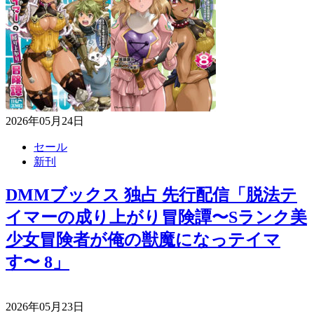
2026年05月24日
セール
新刊
DMMブックス 独占 先行配信「脱法テ
イマーの成り上がり冒険譚〜Sランク美
少女冒険者が俺の獣魔になっテイマ
す〜 8」
2026年05月23日