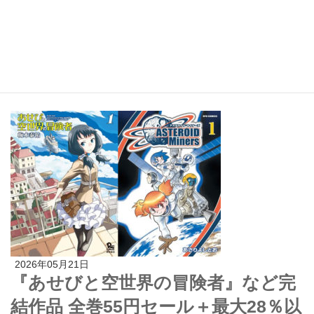
2026年05月22日
水無月すう『毒贄クッキング 』1・2
巻が50％OFF＋最大28％ポイント還
元（6/4まで）
2026年05月21日
『あせびと空世界の冒険者』など完
結作品 全巻55円セール＋最大28％以