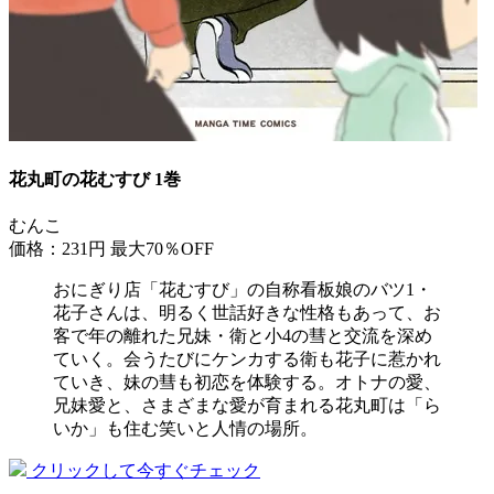
花丸町の花むすび 1巻
むんこ
価格：231円
最大70％OFF
おにぎり店「花むすび」の自称看板娘のバツ1・
花子さんは、明るく世話好きな性格もあって、お
客で年の離れた兄妹・衛と小4の彗と交流を深め
ていく。会うたびにケンカする衛も花子に惹かれ
ていき、妹の彗も初恋を体験する。オトナの愛、
兄妹愛と、さまざまな愛が育まれる花丸町は「ら
いか」も住む笑いと人情の場所。
クリックして今すぐチェック