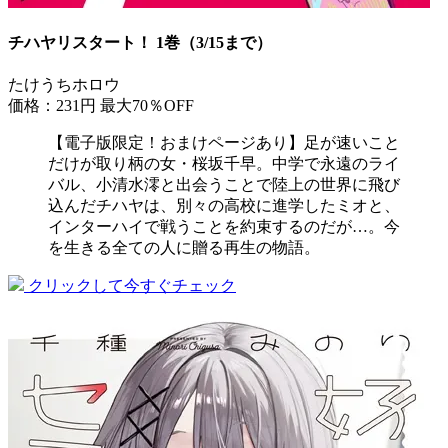
チハヤリスタート！ 1巻（3/15まで）
たけうちホロウ
価格：231円
最大70％OFF
【電子版限定！おまけページあり】足が速いこと
だけが取り柄の女・桜坂千早。中学で永遠のライ
バル、小清水澪と出会うことで陸上の世界に飛び
込んだチハヤは、別々の高校に進学したミオと、
インターハイで戦うことを約束するのだが…。今
を生きる全ての人に贈る再生の物語。
クリックして今すぐチェック