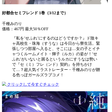
好都合セミフレンド 1巻（3/12まで）
千種みのり
価格：467円
最大50％OFF
『私を’せふれ’にするのはどうですか？』ド陰キ
ャ高校生・珠海（すうな）は今日から寮生活。緊
張しつつ部屋へ入ると、そこには…女の子とイチ
ャつくルームメイト・輝子（ルカ）の姿が！’せ
ふれ’がいないと困るというルカにすうなは勢い
で『セ（ミ）フレ（ンド）契約』を持ちかけ
て…？超人気イラストレーター・千種みのりが贈
る色っぽガールズラブコメ！
クリックして今すぐチェック