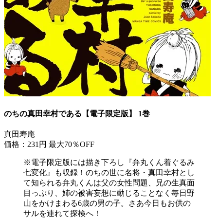
のちの真田幸村である【電子限定版】 1巻
真田寿庵
価格：231円
最大70％OFF
※電子限定版には描き下ろし『弁丸くん着ぐるみ
七変化』も収録！のちの世に名将・真田幸村とし
て知られる弁丸くんは父の女性問題、兄の生真面
目っぷり、姉の被害妄想に動じることなく毎日野
山をかけまわる6歳の男の子。さあ今日もお供の
サルを連れて探検へ！