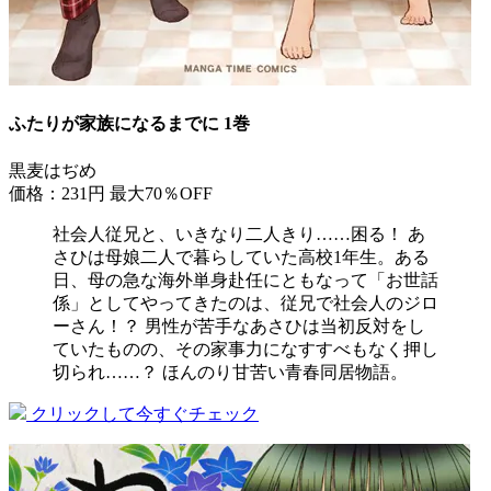
ふたりが家族になるまでに 1巻
黒麦はぢめ
価格：231円
最大70％OFF
社会人従兄と、いきなり二人きり……困る！ あ
さひは母娘二人で暮らしていた高校1年生。ある
日、母の急な海外単身赴任にともなって「お世話
係」としてやってきたのは、従兄で社会人のジロ
ーさん！？ 男性が苦手なあさひは当初反対をし
ていたものの、その家事力になすすべもなく押し
切られ……？ ほんのり甘苦い青春同居物語。
クリックして今すぐチェック