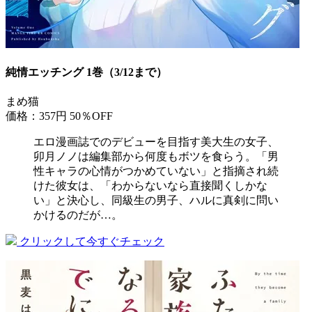
純情エッチング 1巻（3/12まで）
まめ猫
価格：357円
50％OFF
エロ漫画誌でのデビューを目指す美大生の女子、
卯月ノノは編集部から何度もボツを食らう。「男
性キャラの心情がつかめていない」と指摘され続
けた彼女は、「わからないなら直接聞くしかな
い」と決心し、同級生の男子、ハルに真剣に問い
かけるのだが…。
クリックして今すぐチェック