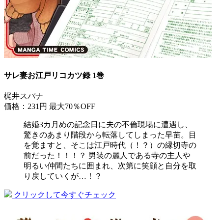
サレ妻お江戸リコカツ録 1巻
梶井スパナ
価格：231円
最大70％OFF
結婚3カ月めの記念日に夫の不倫現場に遭遇し、
驚きのあまり階段から転落してしまった早苗。目
を覚ますと、そこは江戸時代（！？）の縁切寺の
前だった！！！？ 男装の麗人である寺の主人や
明るい仲間たちに囲まれ、次第に笑顔と自分を取
り戻していくが…！？
クリックして今すぐチェック