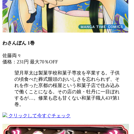
わさんぼん 1巻
佐藤両々
価格：231円
最大70％OFF
望月草太は製菓学校和菓子専攻を卒業する。子供
の頃食べた葬式饅頭のおいしさを忘れられず、そ
れを作った亰都の桜屋という和菓子店で住み込み
で働くことになる。その店の娘・牡丹に一目ぼれ
するが…。修業も恋も甘くない和菓子職人4ｺﾏ第1
巻。
クリックして今すぐチェック