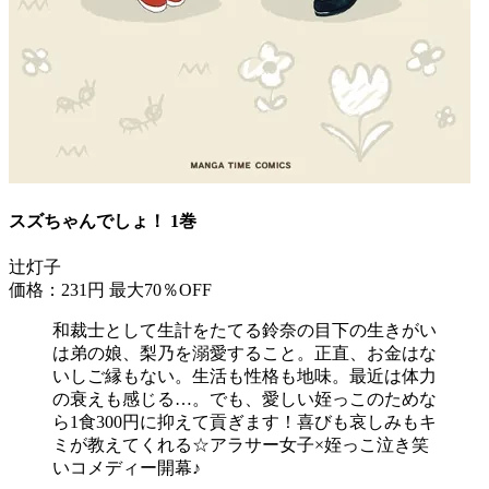
スズちゃんでしょ！ 1巻
辻灯子
価格：231円
最大70％OFF
和裁士として生計をたてる鈴奈の目下の生きがい
は弟の娘、梨乃を溺愛すること。正直、お金はな
いしご縁もない。生活も性格も地味。最近は体力
の衰えも感じる…。でも、愛しい姪っこのためな
ら1食300円に抑えて貢ぎます！喜びも哀しみもキ
ミが教えてくれる☆アラサー女子×姪っこ泣き笑
いコメディー開幕♪