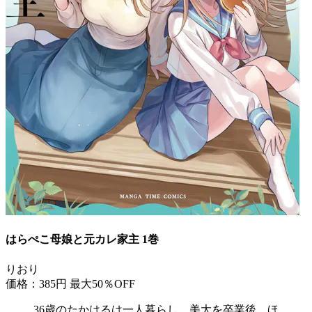
はらぺこ母娘と元カレ家主 1巻
りおり
価格：385円
最大50％OFF
36歳のたかはるは一人暮らし。美大を卒業後、ほ