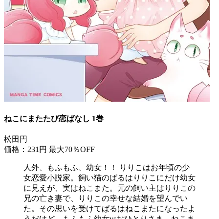
ねこにまたたび恋ばなし 1巻
松田円
価格：231円
最大70％OFF
人外、もふもふ、幼女！！ りりこはお年頃の少
女恋愛小説家。飼い猫のぱるはりりこにだけ幼女
に見えが、実はねこまた。元の飼い主はりりこの
兄の亡き妻で、りりこの幸せな結婚を望んでい
た。その思いを受けてぱるはねこまたになったよ
うだけど。もふもふ幼女vsおひとりさま。ねこま