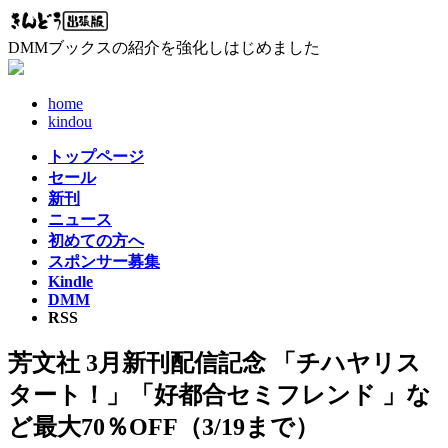
コ
ナ
ン
ビ
DMMブックスの紹介を強化しはじめました
テ
ゲ
ン
ー
ツ
シ
home
へ
ョ
kindou
ス
ン
トップページ
キ
に
セール
ッ
移
新刊
プ
動
ニュース
初めての方へ
スポンサー募集
Kindle
DMM
RSS
芳文社 3月新刊配信記念 「チハヤリス
タート！」「好都合セミフレンド 」な
ど最大70％OFF（3/19まで）