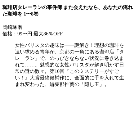
珈琲店タレーランの事件簿 また会えたなら、あなたの淹れ
た珈琲を 1〜8巻
岡崎琢磨
価格：99〜円
最大86％OFF
女性バリスタの趣味は――謎解き！理想の珈琲を
追い求める青年が、京都の一角にある珈琲店「タ
レーラン」で、のっぴきならない状況に巻き込ま
れて……。魅惑的な女性バリスタが解き明かす日
常の謎の数々。第10回『このミステリーがすご
い！』大賞最終候補作に、全面的に手を入れて生
まれ変わった、編集部推薦の「隠し玉」。