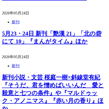
2026年05月24日
新刊
5月23・24日 新刊「艶漢 21」「北の砦
にて 10」『まんがタイム』ほか
2026年05月24日
新刊
新刊小説・文芸 桜庭一樹×斜線堂有紀
『そうだ、君を憎めばいいんだ 愛と
殺意と七つの条件』や『マルドゥッ
ク・アノニマス』『赤い月の香り』ほ
か