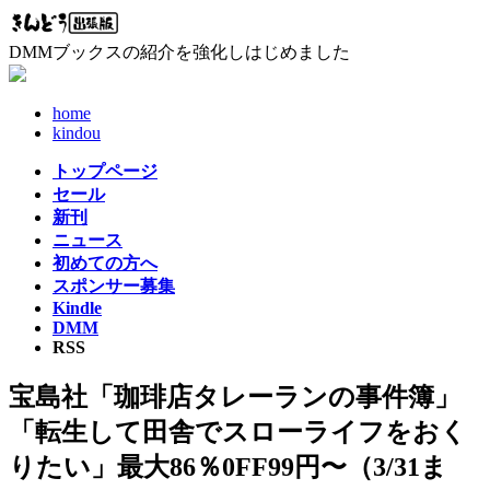
コ
ナ
ン
ビ
DMMブックスの紹介を強化しはじめました
テ
ゲ
ン
ー
ツ
シ
home
へ
ョ
kindou
ス
ン
トップページ
キ
に
セール
ッ
移
新刊
プ
動
ニュース
初めての方へ
スポンサー募集
Kindle
DMM
RSS
宝島社「珈琲店タレーランの事件簿」
「転生して田舎でスローライフをおく
りたい」最大86％0FF99円〜（3/31ま