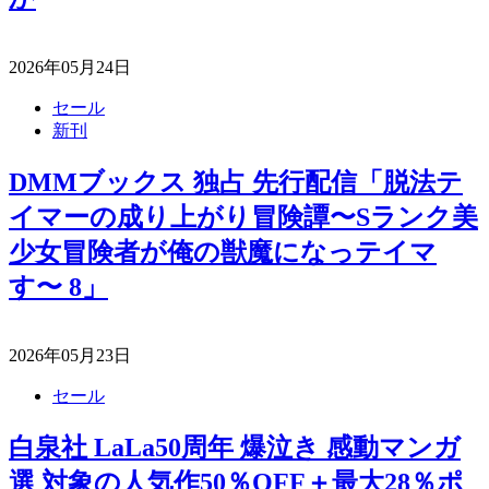
2026年05月24日
セール
新刊
DMMブックス 独占 先行配信「脱法テ
イマーの成り上がり冒険譚〜Sランク美
少女冒険者が俺の獣魔になっテイマ
す〜 8」
2026年05月23日
セール
白泉社 LaLa50周年 爆泣き 感動マンガ
選 対象の人気作50％OFF＋最大28％ポ