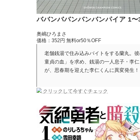
ババンババンバンバンパイア 1〜
奥嶋ひろまさ
価格：352円
無料or50％OFF
老舗銭湯で住み込みバイトをする蘭丸。彼の
童貞の血」を求め、銭湯の一人息子・李仁
が、思春期を迎えた李仁くんに異変発生！
クリックして今すぐチェック