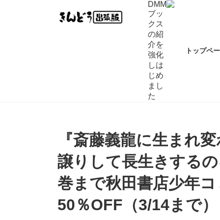
コ
ナ
DMM
ブッ
ン
ビ
クス
テ
ゲ
の紹
ン
ー
介を
ツ
シ
トップペ
強化
へ
ョ
しは
ス
ン
じめ
キ
に
まし
ッ
移
た
プ
動
『斎藤義龍に生まれ変
譲りして長生きするの
巻まで秋田書店少年コ
50％OFF（3/14まで）