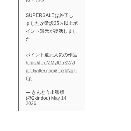
SUPERSALEは終了し
ましたが常設25％以上ポ
イント還元が復活しまし
た
ポイント還元人気の作品
https://t.co/ZMyfGhXWzl
pic.twitter.com/CaxbNgTj
Ep
— きんどう出張版
(@2kindou)
May 14,
2026