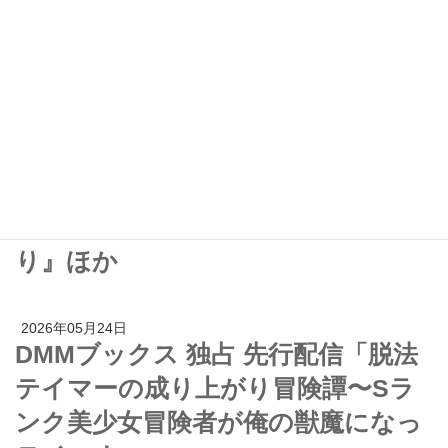
砦にて 10」『まんがタイム』ほか
2026年05月24日
新刊小説・文芸 桜庭一樹×斜線堂有
紀『そうだ、君を憎めばいいんだ
愛と殺意と七つの条件』や『マルド
ゥック・アノニマス』『赤い月の香
り』ほか
2026年05月24日
DMMブックス 独占 先行配信「脱法
テイマーの成り上がり冒険譚〜Sラ
ンク美少女冒険者が俺の獣魔になっ