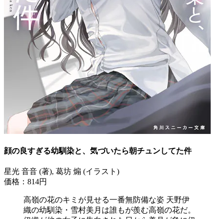
顔の良すぎる幼馴染と、気づいたら朝チュンしてた件
星光 音音 (著), 葛坊 煽 (イラスト)
価格：814円
高嶺の花のキミが見せる一番無防備な姿 天野伊
織の幼馴染・雪村美月は誰もが羨む高嶺の花だ。