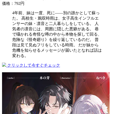
価格：792円
4年前、妹は一度、死に――別の誰かとして蘇っ
た。 高校生・鴉双時雨は、女子高生インフルエ
ンサーの妹・凛音と二人暮らしをしている。 人
気者の凛音には、周囲に隠した悪癖がある。 巷
で囁かれる奇怪な噂の中から本物を探して回る、
危険な《怪奇廻り》を繰り返しているのだ。 普
段は見て見ぬフリをしている時雨。 だが妹から
危機を知らせるメッセージが届いたとなれば話は
変わる。
クリックして今すぐチェック