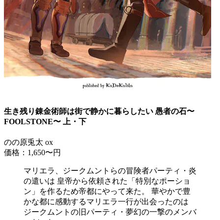
生き残り錬金術師は街で静かに暮らしたい 愚者の石〜
FOOLSTONE〜 上・下
のの原兎太 ox
価格：1,650〜円
マリエラ、ジークムントらの冒険者パーティ・炎
の遣いは 皇帝から依頼された「特別なポーショ
ン」を作るため帝都にやって来た。 華やかで豊
かな都に感動するマリエラ一行が出会ったのは
ジークムントの旧パーティ・夢幻の一撃のメンバ