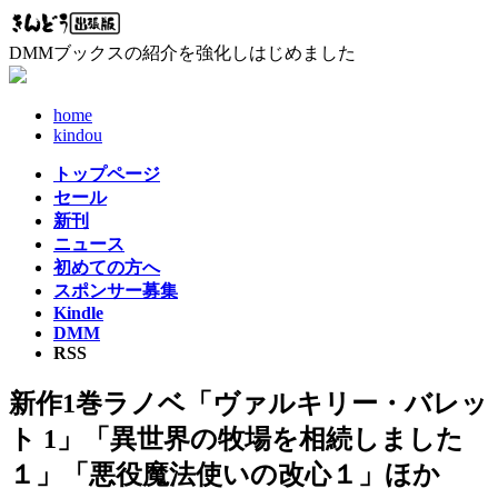
コ
ナ
ン
ビ
DMMブックスの紹介を強化しはじめました
テ
ゲ
ン
ー
ツ
シ
home
へ
ョ
kindou
ス
ン
トップページ
キ
に
セール
ッ
移
新刊
プ
動
ニュース
初めての方へ
スポンサー募集
Kindle
DMM
RSS
新作1巻ラノベ「ヴァルキリー・バレッ
ト 1」「異世界の牧場を相続しました
１」「悪役魔法使いの改心１」ほか