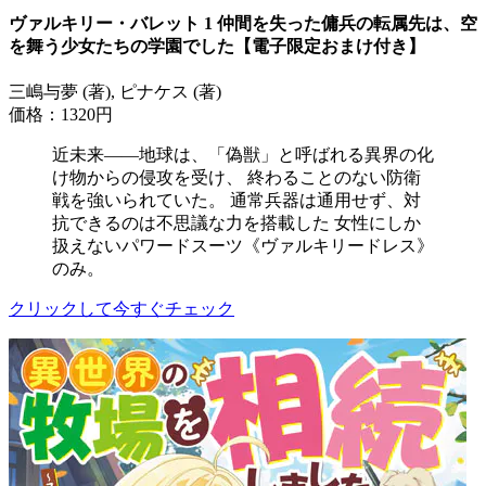
ヴァルキリー・バレット 1 仲間を失った傭兵の転属先は、空
を舞う少女たちの学園でした【電子限定おまけ付き】
三嶋与夢 (著), ピナケス (著)
価格：1320円
近未来――地球は、「偽獣」と呼ばれる異界の化
け物からの侵攻を受け、 終わることのない防衛
戦を強いられていた。 通常兵器は通用せず、対
抗できるのは不思議な力を搭載した 女性にしか
扱えないパワードスーツ《ヴァルキリードレス》
のみ。
クリックして今すぐチェック