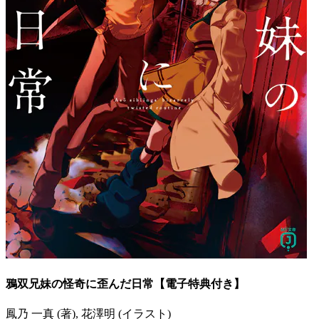
鴉双兄妹の怪奇に歪んだ日常【電子特典付き】
鳳乃 一真 (著), 花澤明 (イラスト)