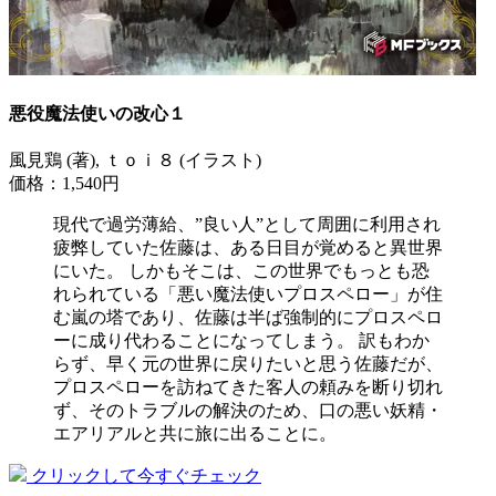
悪役魔法使いの改心１
風見鶏 (著), ｔｏｉ８ (イラスト)
価格：1,540円
現代で過労薄給、”良い人”として周囲に利用され
疲弊していた佐藤は、ある日目が覚めると異世界
にいた。 しかもそこは、この世界でもっとも恐
れられている「悪い魔法使いプロスペロー」が住
む嵐の塔であり、佐藤は半ば強制的にプロスペロ
ーに成り代わることになってしまう。 訳もわか
らず、早く元の世界に戻りたいと思う佐藤だが、
プロスペローを訪ねてきた客人の頼みを断り切れ
ず、そのトラブルの解決のため、口の悪い妖精・
エアリアルと共に旅に出ることに。
クリックして今すぐチェック