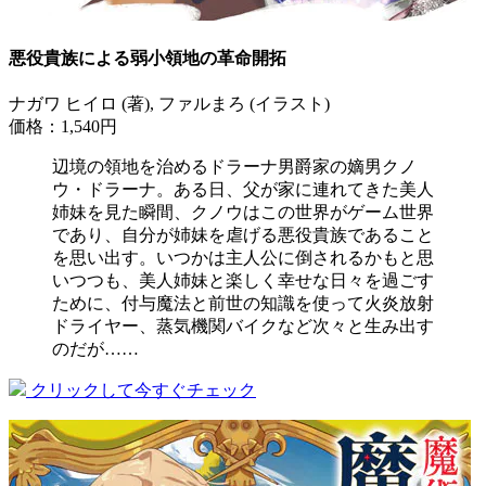
悪役貴族による弱小領地の革命開拓
ナガワ ヒイロ (著), ファルまろ (イラスト)
価格：1,540円
辺境の領地を治めるドラーナ男爵家の嫡男クノ
ウ・ドラーナ。ある日、父が家に連れてきた美人
姉妹を見た瞬間、クノウはこの世界がゲーム世界
であり、自分が姉妹を虐げる悪役貴族であること
を思い出す。いつかは主人公に倒されるかもと思
いつつも、美人姉妹と楽しく幸せな日々を過ごす
ために、付与魔法と前世の知識を使って火炎放射
ドライヤー、蒸気機関バイクなど次々と生み出す
のだが……
クリックして今すぐチェック