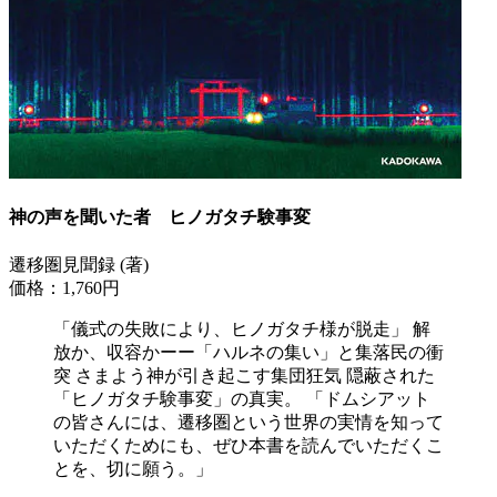
神の声を聞いた者 ヒノガタチ験事変
遷移圏見聞録 (著)
価格：1,760円
「儀式の失敗により、ヒノガタチ様が脱走」 解
放か、収容かーー「ハルネの集い」と集落民の衝
突 さまよう神が引き起こす集団狂気 隠蔽された
「ヒノガタチ験事変」の真実。 「ドムシアット
の皆さんには、遷移圏という世界の実情を知って
いただくためにも、ぜひ本書を読んでいただくこ
とを、切に願う。」