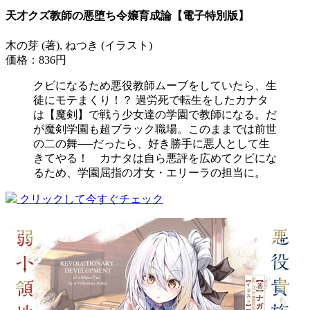
天才クズ教師の悪堕ち令嬢育成論【電子特別版】
木の芽 (著), ねつき (イラスト)
価格：836円
クビになるため悪役教師ムーブをしていたら、生
徒にモテまくり！？ 過労死で転生をしたカナタ
は【魔剣】で戦う少女達の学園で教師になる。だ
が魔剣学園も超ブラック職場。このままでは前世
の二の舞──だったら、好き勝手に悪人として生
きてやる！ カナタは自ら悪評を広めてクビにな
るため、学園屈指の才女・エリーラの担当に。
クリックして今すぐチェック