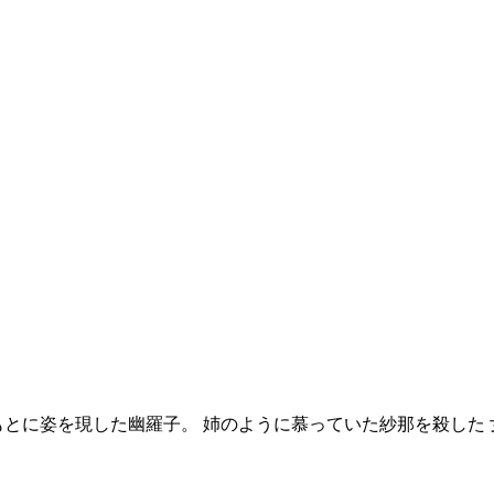
もとに姿を現した幽羅子。 姉のように慕っていた紗那を殺した 
！