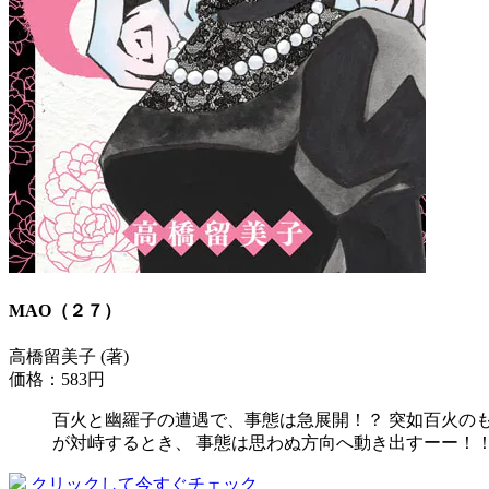
MAO（２７）
高橋留美子 (著)
価格：583円
百火と幽羅子の遭遇で、事態は急展開！？ 突如百火の
が対峙するとき、 事態は思わぬ方向へ動き出すーー！
クリックして今すぐチェック