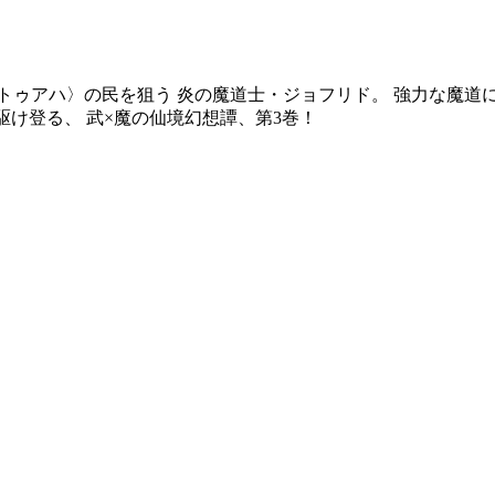
トゥアハ〉の民を狙う 炎の魔道士・ジョフリド。 強力な魔道
駆け登る、 武×魔の仙境幻想譚、第3巻！