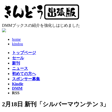
コ
ナ
ン
ビ
テ
ゲ
ン
ー
ツ
シ
DMMブックスの紹介を強化しはじめました
へ
ョ
ス
ン
home
キ
に
kindou
ッ
移
プ
動
トップページ
セール
新刊
ニュース
初めての方へ
スポンサー募集
Kindle
DMM
RSS
2月18日 新刊「シルバーマウンテン 3」