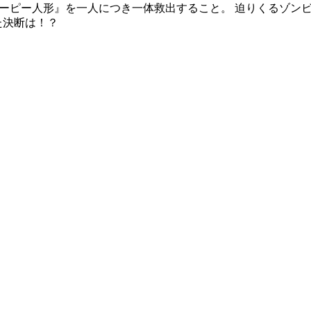
ーピー人形』を一人につき一体救出すること。 迫りくるゾンビた
た決断は！？