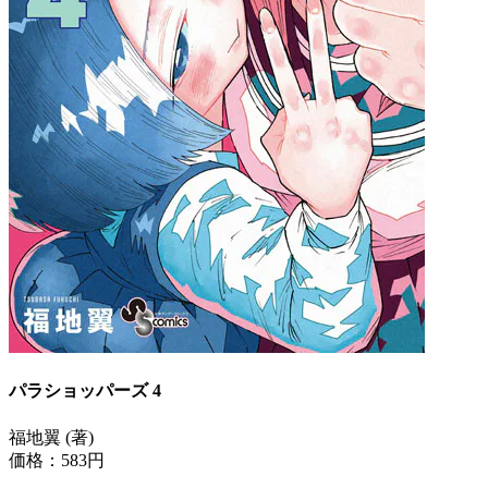
パラショッパーズ 4
福地翼 (著)
価格：583円