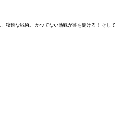
に、狡猾な戦術。 かつてない熱戦が幕を開ける！ そして