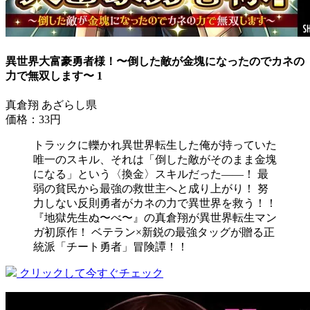
異世界大富豪勇者様！〜倒した敵が金塊になったのでカネの
力で無双します〜 1
真倉翔 あざらし県
価格：33円
トラックに轢かれ異世界転生した俺が持っていた
唯一のスキル、それは「倒した敵がそのまま金塊
になる」という〈換金〉スキルだった――！ 最
弱の貧民から最強の救世主へと成り上がり！ 努
力しない反則勇者がカネの力で異世界を救う！！
『地獄先生ぬ〜べ〜』の真倉翔が異世界転生マン
ガ初原作！ ベテラン×新鋭の最強タッグが贈る正
統派「チート勇者」冒険譚！！
クリックして今すぐチェック