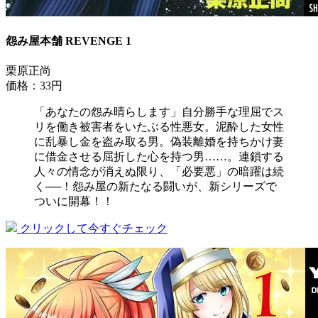
怨み屋本舗 REVENGE 1
栗原正尚
価格：33円
「あなたの怨み晴らします」自分勝手な理屈でス
リを働き被害者をいたぶる性悪女。泥酔した女性
に乱暴し金を盗み取る男。偽装離婚を持ちかけ妻
に借金させる屈折した心を持つ男……。連鎖する
人々の情念が消えぬ限り、「必要悪」の暗躍は続
く──！怨み屋の新たなる闘いが、新シリーズで
ついに開幕！！
クリックして今すぐチェック