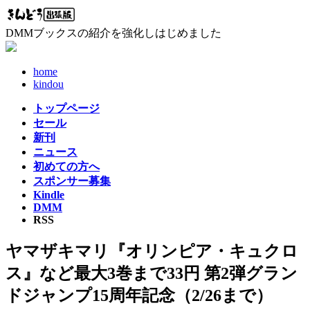
コ
ナ
ン
ビ
DMMブックスの紹介を強化しはじめました
テ
ゲ
ン
ー
ツ
シ
home
へ
ョ
kindou
ス
ン
トップページ
キ
に
セール
ッ
移
新刊
プ
動
ニュース
初めての方へ
スポンサー募集
Kindle
DMM
RSS
ヤマザキマリ『オリンピア・キュクロ
ス』など最大3巻まで33円 第2弾グラン
ドジャンプ15周年記念（2/26まで）