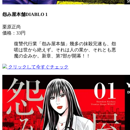
怨み屋本舗DIABLO 1
栗原正尚
価格：33円
復讐代行業「怨み屋本舗」幾多の抹殺完遂も、怨
嗟は世から絶えず。それは人の業か、それとも悪
魔の企みか。新章、第7部が開幕！！
クリックして今すぐチェック