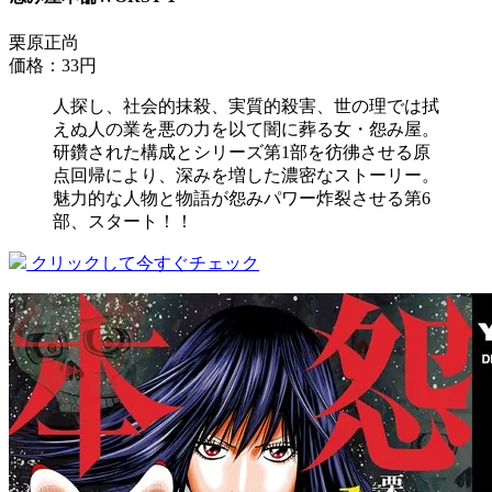
栗原正尚
価格：33円
人探し、社会的抹殺、実質的殺害、世の理では拭
えぬ人の業を悪の力を以て闇に葬る女・怨み屋。
研鑽された構成とシリーズ第1部を彷彿させる原
点回帰により、深みを増した濃密なストーリー。
魅力的な人物と物語が怨みパワー炸裂させる第6
部、スタート！！
クリックして今すぐチェック