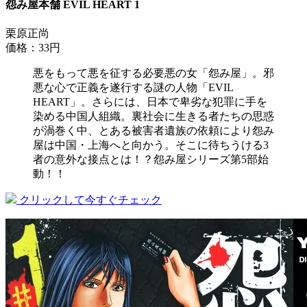
怨み屋本舗 EVIL HEART 1
栗原正尚
価格：33円
悪をもって悪を征する必要悪の女「怨み屋」。邪
悪な心で正義を遂行する謎の人物「EVIL
HEART」。さらには、日本で卑劣な犯罪に手を
染める中国人組織。裏社会に生きる者たちの思惑
が渦巻く中、とある被害者遺族の依頼により怨み
屋は中国・上海へと向かう。そこに待ちうける3
者の意外な接点とは！？怨み屋シリーズ第5部始
動！！
クリックして今すぐチェック