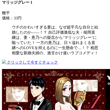
マリッジグレー 1
轍平
価格：33円
ウチのかわいすぎる妻は、なぜ超平凡な自分と結
婚したのか――！？ 自己評価激低な夫・槌岡直
継は、妻・憙乃への疑念から’マリッジグレー’に
陥っていた！ 一方の憙乃は、日々溢れまくる直
継へのLOVEを抑えるのに一生懸命で…！？ 相思
相愛な新婚夫婦の、激甘かけ違いラブコメディ！
クリックして今すぐチェック