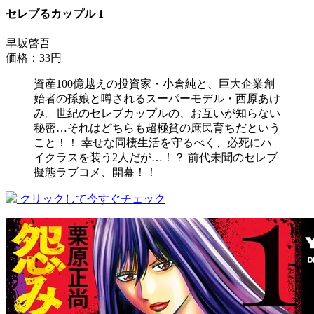
セレブるカップル 1
早坂啓吾
価格：33円
資産100億越えの投資家・小倉純と、巨大企業創
始者の孫娘と噂されるスーパーモデル・西原あけ
み。世紀のセレブカップルの、お互いが知らない
秘密…それはどちらも超極貧の庶民育ちだという
こと！！ 幸せな同棲生活を守るべく、必死にハ
イクラスを装う2人だが…！？ 前代未聞のセレブ
擬態ラブコメ、開幕！！
クリックして今すぐチェック