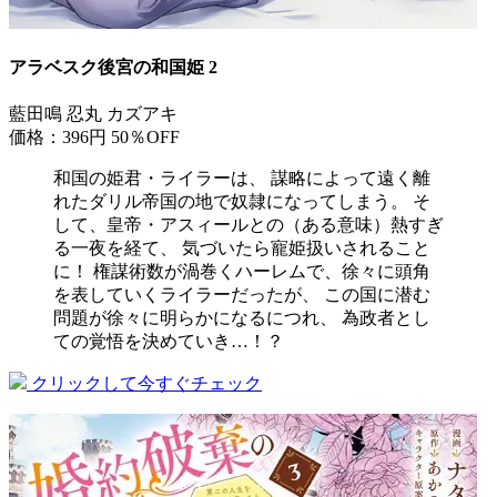
アラベスク後宮の和国姫 2
藍田鳴 忍丸 カズアキ
価格：396円
50％OFF
和国の姫君・ライラーは、 謀略によって遠く離
れたダリル帝国の地で奴隷になってしまう。 そ
して、皇帝・アスィールとの（ある意味）熱すぎ
る一夜を経て、 気づいたら寵姫扱いされること
に！ 権謀術数が渦巻くハーレムで、徐々に頭角
を表していくライラーだったが、 この国に潜む
問題が徐々に明らかになるにつれ、 為政者とし
ての覚悟を決めていき…！？
クリックして今すぐチェック