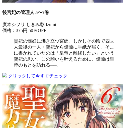
後宮妃の管理人 5〜7巻
廣本シヲリ しきみ彰 Izumi
価格：375円
50％OFF
貴妃の懐妊に沸き立つ宮廷。しかしその陰で四夫
人最後の一人・賢妃から優蘭に手紙が届く。そこ
に書かれていたのは「皇帝と離縁したい」という
賢妃の思い。この願いを叶えるために、優蘭は皇
帝のもとを訪れる──。
クリックして今すぐチェック