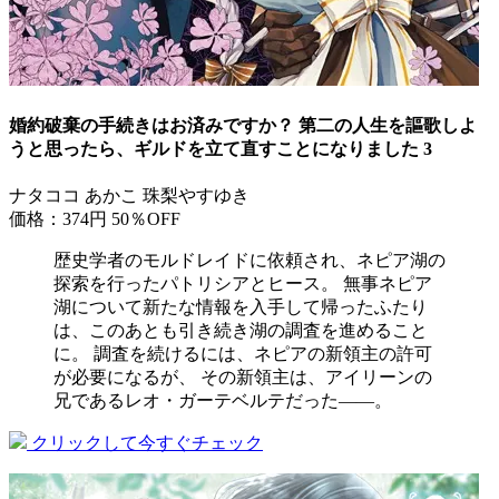
婚約破棄の手続きはお済みですか？ 第二の人生を謳歌しよ
うと思ったら、ギルドを立て直すことになりました 3
ナタココ あかこ 珠梨やすゆき
価格：374円
50％OFF
歴史学者のモルドレイドに依頼され、ネピア湖の
探索を行ったパトリシアとヒース。 無事ネピア
湖について新たな情報を入手して帰ったふたり
は、このあとも引き続き湖の調査を進めること
に。 調査を続けるには、ネピアの新領主の許可
が必要になるが、 その新領主は、アイリーンの
兄であるレオ・ガーテベルテだった――。
クリックして今すぐチェック