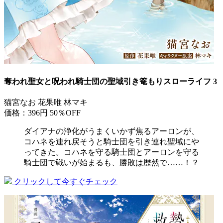
奪われ聖女と呪われ騎士団の聖域引き篭もりスローライフ 3
猫宮なお 花果唯 林マキ
価格：396円
50％OFF
ダイアナの浄化がうまくいかず焦るアーロンが、
コハネを連れ戻そうと騎士団を引き連れ聖域にや
ってきた。コハネを守る騎士団とアーロンを守る
騎士団で戦いが始まるも、勝敗は歴然で……！？
クリックして今すぐチェック