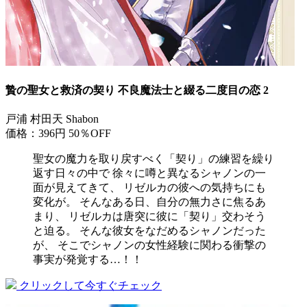
贄の聖女と救済の契り 不良魔法士と綴る二度目の恋 2
戸浦 村田天 Shabon
価格：396円
50％OFF
聖女の魔力を取り戻すべく「契り」の練習を繰り
返す日々の中で 徐々に噂と異なるシャノンの一
面が見えてきて、 リゼルカの彼への気持ちにも
変化が。 そんなある日、自分の無力さに焦るあ
まり、 リゼルカは唐突に彼に「契り」交わそう
と迫る。 そんな彼女をなだめるシャノンだった
が、 そこでシャノンの女性経験に関わる衝撃の
事実が発覚する…！！
クリックして今すぐチェック