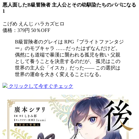
悪人面したB級冒険者 主人公とその幼馴染たちのパパになる
1
こげめ えんじ ハラカズヒロ
価格：379円
50％OFF
B級冒険者のグレイは RPG『ブライトファンタジ
ー』のモブキャラ ……だったはずなんだけど。
偶然にも道端で暴漢に襲われる孤児を救い 父親
として養うことを決意するのだが、 孤児はこの
世界の主人公「イスカ」だった―― この選択は
世界の運命を大きく変えることになる。
クリックして今すぐチェック