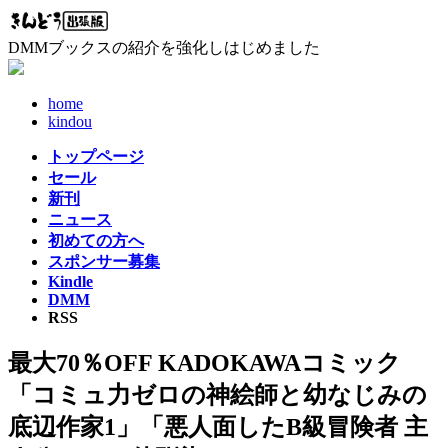
コ
ナ
ン
ビ
DMMブックスの紹介を強化しはじめました
テ
ゲ
ン
ー
ツ
シ
home
へ
ョ
kindou
ス
ン
トップページ
キ
に
セール
ッ
移
新刊
プ
動
ニュース
初めての方へ
スポンサー募集
Kindle
DMM
RSS
最大70％OFF KADOKAWAコミック
「コミュ力ゼロの神絵師と幼なじみの
底辺作家1」「悪人面したB級冒険者 主