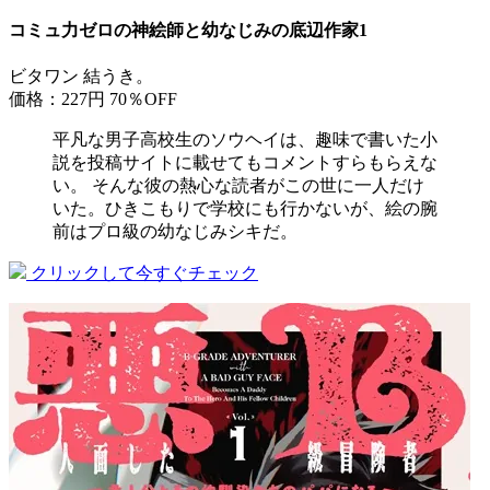
コミュ力ゼロの神絵師と幼なじみの底辺作家1
ビタワン 結うき。
価格：227円
70％OFF
平凡な男子高校生のソウヘイは、趣味で書いた小
説を投稿サイトに載せてもコメントすらもらえな
い。 そんな彼の熱心な読者がこの世に一人だけ
いた。ひきこもりで学校にも行かないが、絵の腕
前はプロ級の幼なじみシキだ。
クリックして今すぐチェック