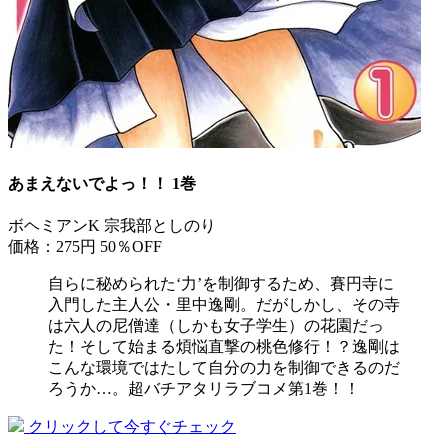
あまえないでよっ！！ 1巻
ボヘミアンK 宗我部としのり
価格：275円
50％OFF
自らに秘められた‘力’を制御するため、賽円寺に
入門した主人公・里中逸剛。だがしかし、その寺
は六人の尼僧達（しかも女子学生）の花園だっ
た！そして始まる煩悩直撃の桃色修行！？逸剛は
こんな環境ではたして自分の力を制御できるのだ
ろうか…。超バチアタリラブコメ第1巻！！
クリックして今すぐチェック