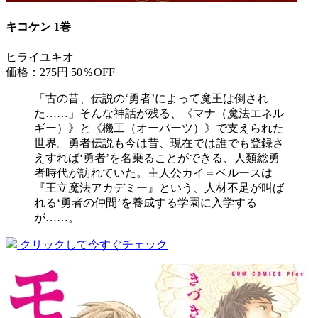
キコケン 1巻
ヒライユキオ
価格：275円
50％OFF
「古の昔、伝説の‘勇者’によって魔王は倒され
た……」そんな神話が残る、《マナ（魔法エネル
ギー）》と《機工（オーパーツ）》で支えられた
世界。勇者伝説も今は昔、現在では誰でも登録さ
えすれば‘勇者’を名乗ることができる、人類総勇
者時代が訪れていた。主人公カイ＝ベルースは
『王立魔法アカデミー』という、人材不足が叫ば
れる‘勇者の仲間’を養成する学園に入学する
が……。
クリックして今すぐチェック