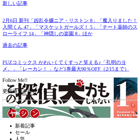
新しい記事
2月6日 新刊「凶乱令嬢ニア・リストン 8」「魔入りました！
入間くん 47」「マスケットガールズ！ 5」「チート薬師のス
ローライフ 14」「神隠しの楽園 8」ほか
過去の記事
FUZコミックス かわいくてくすっと笑える♪「孔明のヨ
メ。」「レーカン！ 」など1巻最大90％OFF（2/15まで）
Follow Me!!
更新通知を受け取る
新着記事
セール
人気