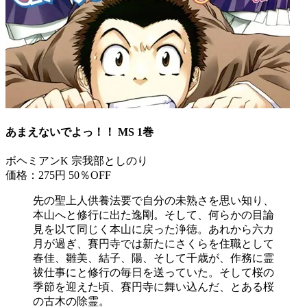
あまえないでよっ！！ MS 1巻
ボヘミアンK 宗我部としのり
価格：275円
50％OFF
先の聖上人供養法要で自分の未熟さを思い知り、
本山へと修行に出た逸剛。そして、何らかの目論
見を以て同じく本山に戻った浄徳。あれから六カ
月が過ぎ、賽円寺では新たにさくらを住職として
春佳、雛美、結子、陽、そして千歳が、作務に霊
祓仕事にと修行の毎日を送っていた。そして桜の
季節を迎えた頃、賽円寺に舞い込んだ、とある桜
の古木の除霊。