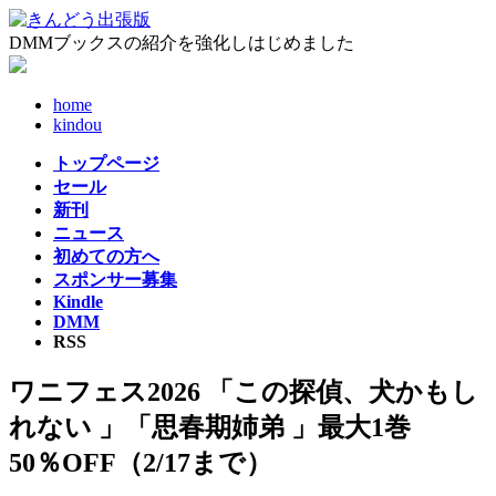
コ
ナ
ン
ビ
DMMブックスの紹介を強化しはじめました
テ
ゲ
ン
ー
home
ツ
シ
kindou
へ
ョ
ス
ン
トップページ
キ
に
セール
ッ
移
新刊
プ
動
ニュース
初めての方へ
スポンサー募集
Kindle
DMM
RSS
ワニフェス2026 「この探偵、犬かもし
れない 」「思春期姉弟 」最大1巻
50％OFF（2/17まで）