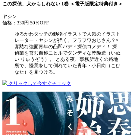
この探偵、犬かもしれない 1巻 ＜電子版限定特典付き＞
ヤシン
価格：330円
50％OFF
ゆるかわタッチの動物イラストで人気のイラスト
レーター・ヤシンが描く、フワフワおじさん？×
寡黙な強面青年の凸凹バディ探偵コメディ！ 探
偵業を営む自称ニヒルでダンディな乾隆造（いぬ
い りゅうぞう）。 とある夜、事務所近くの路地
裏で、怪我をして倒れていた青年・小日向（こひ
なた）を見つける。
クリックして今すぐチェック