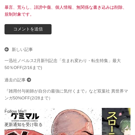
暴言、荒らし、誹謗中傷、個人情報、無関係な書き込みは削除、
規制対象です。
新しい記事
一迅社ノベルス2月新刊記念「生まれ変わり・転生特集」最大
50％OFF(2/16まで)
過去の記事
『雑用付与術師が自分の最強に気付くまで』など双葉社 異世界マ
ンガ50%OFF(2/28まで）
Follow Me!!
更新通知を受け取る