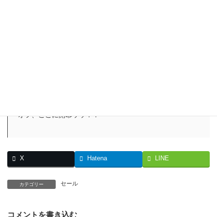
ラ 二人だけど三人暮らし〜 1
価格：330円
50%OFF
「オレの負けだッ〜〜許してくれェェッ〜」 最凶死刑囚シ
コルスキーの絶叫敗北宣言により幕を閉じた地下闘技場で
の超軍人ガイアとの死闘。あの時から幾日か…。リベンジ
を果たすため、ガイアのもとにやってきたシコルスキー。
そんな2人がなんやかんやで同棲開始ッッ！？ 今度の死闘
は四畳半が舞台だッッ！！ 刃牙シリーズ衝撃の’同棲’スピン
オフ、ここに開幕ッッ！！
X
Hatena
LINE
セール
カテゴリー
コメントを書き込む