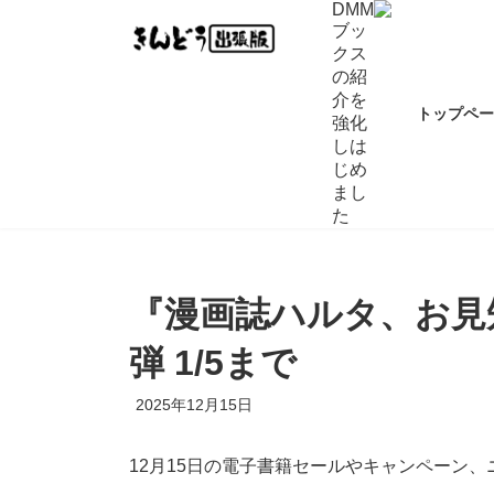
コ
ナ
DMM
ブッ
ン
ビ
クス
テ
ゲ
の紹
ン
ー
介を
ツ
シ
トップペ
強化
へ
ョ
しは
ス
ン
じめ
キ
に
まし
ッ
移
た
プ
動
『漫画誌ハルタ、お見
弾 1/5まで
2025年12月15日
12月15日の電子書籍セールやキャンペーン