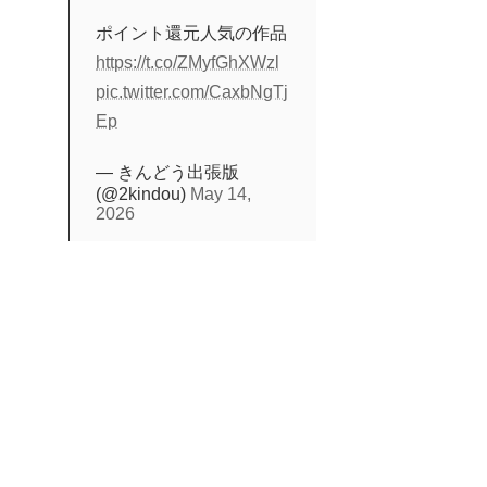
ポイント還元人気の作品
https://t.co/ZMyfGhXWzl
pic.twitter.com/CaxbNgTj
Ep
— きんどう出張版
(@2kindou)
May 14,
2026