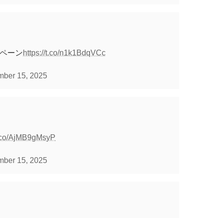
ンペーン
https://t.co/n1k1BdqVCc
ber 15, 2025
/t.co/AjMB9gMsyP
ber 15, 2025