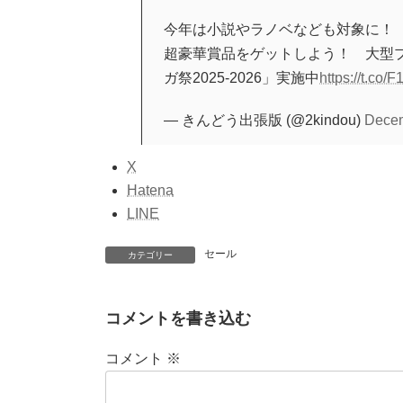
今年は小説やラノベなども対象に！
超豪華賞品をゲットしよう！ ⼤型
ガ祭2025-2026」実施中
https://t.co
— きんどう出張版 (@2kindou)
Decem
X
Hatena
LINE
セール
カテゴリー
コメントを書き込む
コメント
※