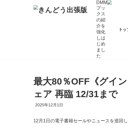
コ
ナ
DMM
ブッ
ン
ビ
クス
テ
ゲ
の紹
ン
ー
介を
ツ
シ
トッ
強化
へ
ョ
しは
ス
ン
じめ
キ
に
まし
ッ
移
た
プ
動
最大80％OFF《グイ
ェア 再臨 12/31まで
2025年12月1日
12月1日の電子書籍セールやニュースを巡回