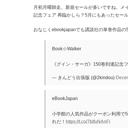
月初月曜師走。新規セールが多いですね。メイ
記念フェア 再臨かしら？5月にもあったセー
おなじくebookjapanでも講談社の単巻作品
Book☆Walker
《グイン・サーガ》150巻到達記念フ
— きんどう出張版 (@2kindou)
Decem
eBookJapan
小学館の人気作品がクーポン利用で50
れだ！
https://t.co/7bIfuNAnFi