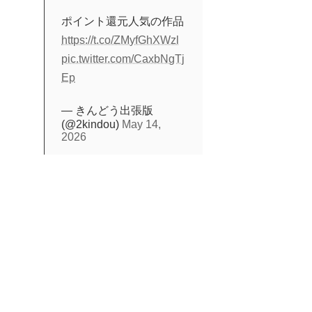
ポイント還元人気の作品
https://t.co/ZMyfGhXWzl
pic.twitter.com/CaxbNgTj
Ep
— きんどう出張版
(@2kindou)
May 14,
2026