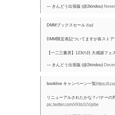
— きんどう出張版 (@2kindou)
Novem
DMMブックスセール
#ad
DMM限定表記ついてますが各ストア
【一二三書房】123の日 大感謝フェ
— きんどう出張版 (@2kindou)
Decem
booklive キャンペーン一覧
https://t.
リニューアルされたかな？バナーの
pic.twitter.com/VKbUUVgrbe