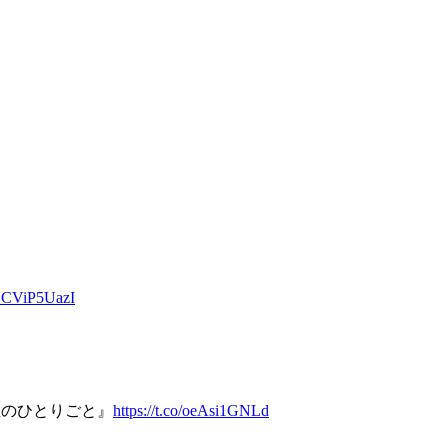
o/YCViP5UazI
薬屋のひとりごと』
https://t.co/oeAsi1GNLd