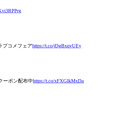
/BKvi3RPPrg
ラブコメフェア
https://t.co/jDgBxqvUEy
Fクーポン配布中
https://t.co/xFXGIkMxDa