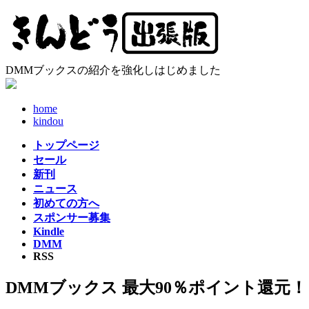
コ
ナ
ン
ビ
テ
ゲ
ン
ー
ツ
シ
DMMブックスの紹介を強化しはじめました
へ
ョ
ス
ン
home
キ
に
kindou
ッ
移
プ
動
トップページ
セール
新刊
ニュース
初めての方へ
スポンサー募集
Kindle
DMM
RSS
DMMブックス 最大90％ポイント還