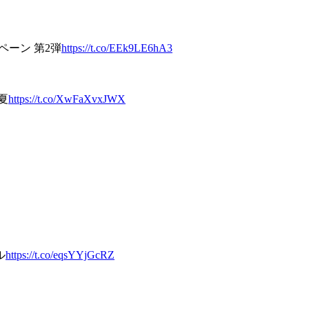
ペーン 第2弾
https://t.co/EEk9LE6hA3
夏
https://t.co/XwFaXvxJWX
ル
https://t.co/eqsYYjGcRZ