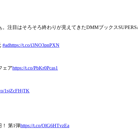
。注目はそろそろ終わりが見えてきたDMMブックスSUPERS
元
#ad
https://t.co/i3NO3pnPXN
フェア
https://t.co/PbKr0Pcas1
t.co/1sjZcFHjTK
円！ 第1弾
https://t.co/OlG6HTvzEa