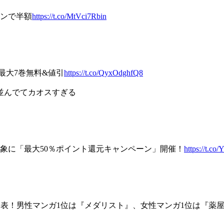
ポンで半額
https://t.co/MtVci7Rbin
 最大7巻無料&値引
https://t.co/QyxOdghfQ8
が並んでてカオスすぎる
対象に「最大50％ポイント還元キャンペーン」開催！
https://t.c
0作品を発表！男性マンガ1位は『メダリスト』、女性マンガ1位は『