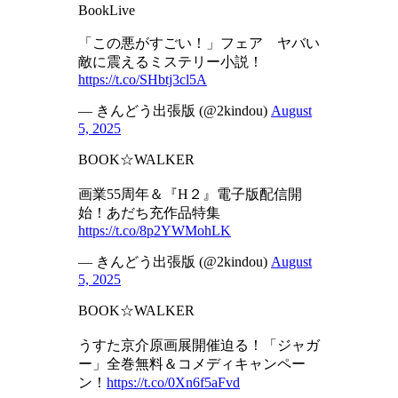
BookLive
「この悪がすごい！」フェア ヤバい
敵に震えるミステリー小説！
https://t.co/SHbtj3cl5A
— きんどう出張版 (@2kindou)
August
5, 2025
BOOK☆WALKER
画業55周年＆『H２』電子版配信開
始！あだち充作品特集
https://t.co/8p2YWMohLK
— きんどう出張版 (@2kindou)
August
5, 2025
BOOK☆WALKER
うすた京介原画展開催迫る！「ジャガ
ー」全巻無料＆コメディキャンペー
ン！
https://t.co/0Xn6f5aFvd