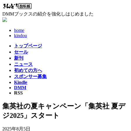
コ
ナ
ン
ビ
DMMブックスの紹介を強化しはじめました
テ
ゲ
ン
ー
ツ
シ
home
へ
ョ
kindou
ス
ン
トップページ
キ
に
セール
ッ
移
新刊
プ
動
ニュース
初めての方へ
スポンサー募集
Kindle
DMM
RSS
集英社の夏キャンペーン「集英社 夏デ
ジ2025」スタート
2025年8月5日