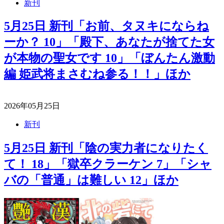
新刊
5月25日 新刊「お前、タヌキにならね
ーか？ 10」「殿下、あなたが捨てた女
が本物の聖女です 10」「ぼんたん激動
編 姫武将まさむね参る！！」ほか
2026年05月25日
新刊
5月25日 新刊「陰の実力者になりたく
て！ 18」「獄卒クラーケン 7」「シャ
バの「普通」は難しい 12」ほか