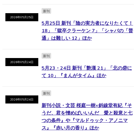
新刊
2026年05月25日
5月25日 新刊「陰の実力者になりたくて！
18」「獄卒クラーケン 7」「シャバの「普
通」は難しい 12」ほか
新刊
2026年05月24日
5月23・24日 新刊「艶漢 21」「北の砦に
て 10」『まんがタイム』ほか
新刊
2026年05月24日
新刊小説・文芸 桜庭一樹×斜線堂有紀『そ
うだ、君を憎めばいいんだ 愛と殺意と七
つの条件』や『マルドゥック・アノニマ
ス』『赤い月の香り』ほか