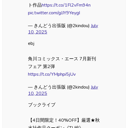
ト作品
https://t.co/1Fl2vFm94n
pic.twitter.com/gJJY9YeygI
— きんどう出張版 (@2kindou)
July
10, 2025
ebj
角川コミックス・エース 7月新刊
フェア 第2弾
https://t.co/YMphpi5jUv
— きんどう出張版 (@2kindou)
July
10, 2025
ブックライブ
【4日間限定！40%OFF】厳選★秋
水社作品クーポン《TL編》