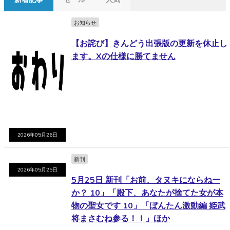
お知らせ
【お詫び】きんどう出張版の更新を休止し
ます。Xの仕様に勝てません
2026年05月26日
新刊
2026年05月25日
5月25日 新刊「お前、タヌキにならねー
か？ 10」「殿下、あなたが捨てた女が本
物の聖女です 10」「ぼんたん激動編 姫武
将まさむね参る！！」ほか