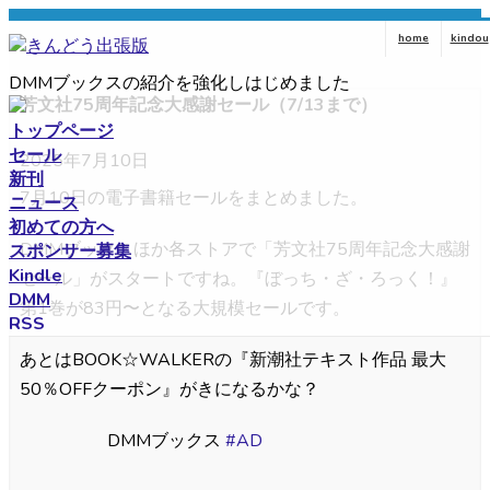
コ
ナ
home
kindou
ン
ビ
テ
ゲ
DMMブックスの紹介を強化しはじめました
ン
ー
芳文社75周年記念大感謝セール（7/13まで）
ツ
シ
トップページ
へ
ョ
セール
2025年7月10日
ス
ン
新刊
キ
に
7月10日の電子書籍セールをまとめました。
ニュース
ッ
移
初めての方へ
プ
動
DMMブックスほか各ストアで「芳文社75周年記念大感謝
スポンサー募集
Kindle
セール」がスタートですね。『ぼっち・ざ・ろっく！』
DMM
第1巻が83円〜となる大規模セールです。
RSS
あとはBOOK☆WALKERの『新潮社テキスト作品 最大
50％OFFクーポン』がきになるかな？
DMMブックス
#AD