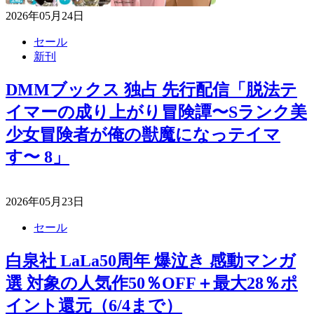
2026年05月24日
セール
新刊
DMMブックス 独占 先行配信「脱法テ
イマーの成り上がり冒険譚〜Sランク美
少女冒険者が俺の獣魔になっテイマ
す〜 8」
2026年05月23日
セール
白泉社 LaLa50周年 爆泣き 感動マンガ
選 対象の人気作50％OFF＋最大28％ポ
イント還元（6/4まで）