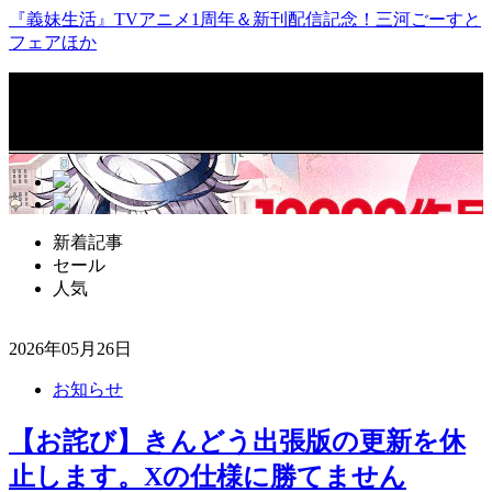
『義妹生活』TVアニメ1周年＆新刊配信記念！三河ごーすと
フェアほか
Follow Me!!
更新通知を受け取る
新着記事
セール
人気
2026年05月26日
お知らせ
【お詫び】きんどう出張版の更新を休
止します。Xの仕様に勝てません