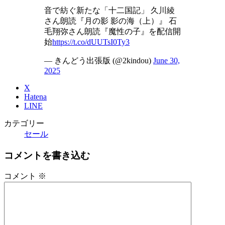
音で紡ぐ新たな「十二国記」 久川綾
さん朗読『月の影 影の海（上）』 石
毛翔弥さん朗読『魔性の子』を配信開
始
https://t.co/dUUTsI0Ty3
— きんどう出張版 (@2kindou)
June 30,
2025
X
Hatena
LINE
カテゴリー
セール
コメントを書き込む
コメント
※