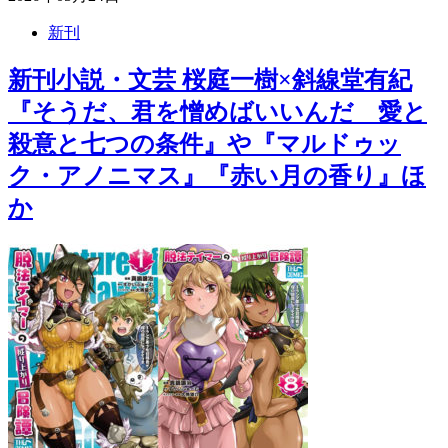
新刊
新刊小説・文芸 桜庭一樹×斜線堂有紀
『そうだ、君を憎めばいいんだ 愛と
殺意と七つの条件』や『マルドゥッ
ク・アノニマス』『赤い月の香り』ほ
か