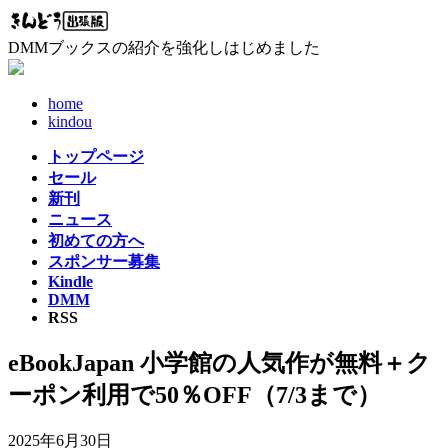
コ
ナ
ン
ビ
DMMブックスの紹介を強化しはじめました
テ
ゲ
ン
ー
ツ
シ
home
へ
ョ
kindou
ス
ン
トップページ
キ
に
セール
ッ
移
新刊
プ
動
ニュース
初めての方へ
スポンサー募集
Kindle
DMM
RSS
eBookJapan 小学館の人気作が無料＋ク
ーポン利用で50％OFF（7/3まで）
2025年6月30日