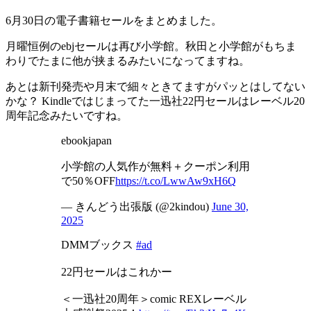
6月30日の電子書籍セールをまとめました。
月曜恒例のebjセールは再び小学館。秋田と小学館がもちま
わりでたまに他が挟まるみたいになってますね。
あとは新刊発売や月末で細々ときてますがパッとはしてない
かな？ Kindleではじまってた一迅社22円セールはレーベル20
周年記念みたいですね。
ebookjapan
小学館の人気作が無料＋クーポン利用
で50％OFF
https://t.co/LwwAw9xH6Q
— きんどう出張版 (@2kindou)
June 30,
2025
DMMブックス
#ad
22円セールはこれかー
＜一迅社20周年＞comic REXレーベル