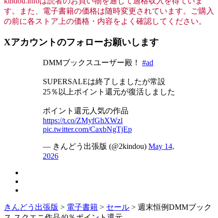
kindou.infoは読者のお買い物を通じて適格収入を得ていま
す。また、電子書籍の価格は随時変更されています。ご購入
の前に各ストア上の価格・内容をよく確認してください。
Xアカウントのフォローお願いします
DMMブックスユーザー殿！
#ad
SUPERSALEは終了しましたが常設
25％以上ポイント還元が復活しました
ポイント還元人気の作品
https://t.co/ZMyfGhXWzl
pic.twitter.com/CaxbNgTjEp
— きんどう出張版 (@2kindou)
May 14,
2026
きんどう出張版
>
電子書籍
>
セール
>
週末恒例DMMブック
ス スクエニ作品40％ポイント還元