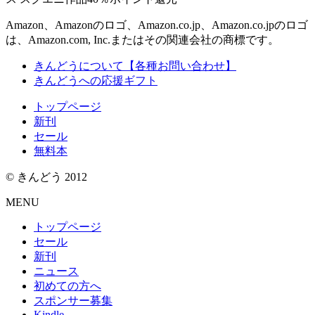
Amazon、Amazonのロゴ、Amazon.co.jp、Amazon.co.jpのロゴ
は、Amazon.com, Inc.またはその関連会社の商標です。
きんどうについて【各種お問い合わせ】
きんどうへの応援ギフト
トップページ
新刊
セール
無料本
© きんどう 2012
MENU
トップページ
セール
新刊
ニュース
初めての方へ
スポンサー募集
Kindle