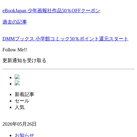
eBookJapan 少年画報社作品50％OFFクーポン
過去の記事
DMMブックス 小学館コミック50％ポイント還元スタート
Follow Me!!
更新通知を受け取る
新着記事
セール
人気
2026年05月26日
お知らせ