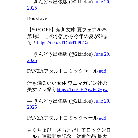
— きんどう出張版 (@2kindou)
June 20,
2025
BookLive
【50％OFF】角川文庫 夏フェア2025
第1弾 この小説から今年の夏が始ま
る！
https://t.co/3TDuMTPbGa
— きんどう出張版 (@2kindou)
June 20,
2025
FANZAアダルトコミックセール
#ad
汁も滴るいい女体 ワニマガジン社の
美女ヌレ祭り
https://t.co/1HAjwFGHjw
— きんどう出張版 (@2kindou)
June 20,
2025
FANZAアダルトコミックセール
#ad
もぐちょび『さらけだしてロックンロ
ール』連載開始記念！対象作品 最大