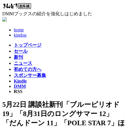
コ
ナ
ン
ビ
DMMブックスの紹介を強化しはじめました
テ
ゲ
ン
ー
ツ
シ
home
へ
ョ
kindou
ス
ン
トップページ
キ
に
セール
ッ
移
新刊
プ
動
ニュース
初めての方へ
スポンサー募集
Kindle
DMM
RSS
5月22日 講談社新刊「ブルーピリオド
19」「8月31日のロングサマー 12」
「だんドーン 11」「POLE STAR 7」ほ