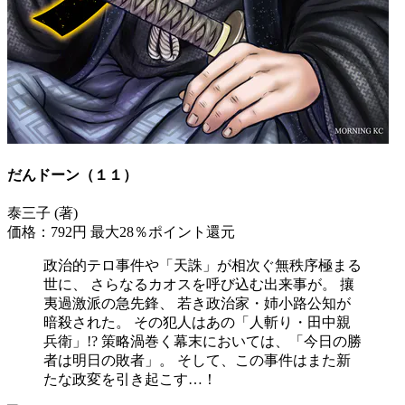
だんドーン（１１）
泰三子 (著)
価格：792円
最大28％ポイント還元
政治的テロ事件や「天誅」が相次ぐ無秩序極まる
世に、 さらなるカオスを呼び込む出来事が。 攘
夷過激派の急先鋒、 若き政治家・姉小路公知が
暗殺された。 その犯人はあの「人斬り・田中親
兵衛」!? 策略渦巻く幕末においては、「今日の勝
者は明日の敗者」。 そして、この事件はまた新
たな政変を引き起こす…！