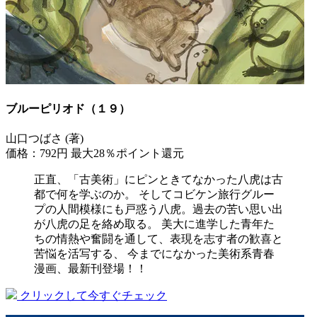
ブルーピリオド（１９）
山口つばさ (著)
価格：792円
最大28％ポイント還元
正直、「古美術」にピンときてなかった八虎は古
都で何を学ぶのか。 そしてコビケン旅行グルー
プの人間模様にも戸惑う八虎。過去の苦い思い出
が八虎の足を絡め取る。 美大に進学した青年た
ちの情熱や奮闘を通して、表現を志す者の歓喜と
苦悩を活写する、 今までになかった美術系青春
漫画、最新刊登場！！
クリックして今すぐチェック