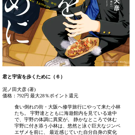
君と宇宙を歩くために（６）
泥ノ田犬彦 (著)
価格：792円
最大28％ポイント還元
食い倒れの街・大阪へ修学旅行にやって来た小林
たち。 宇野達とともに海遊館内を見ている途中
で、宇野の体調に異変が。 静かなところで休む
宇野に付き添う小林は、悠然と泳ぐ巨大なジンベ
エザメを前に、 最近感じていた自分自身の変化