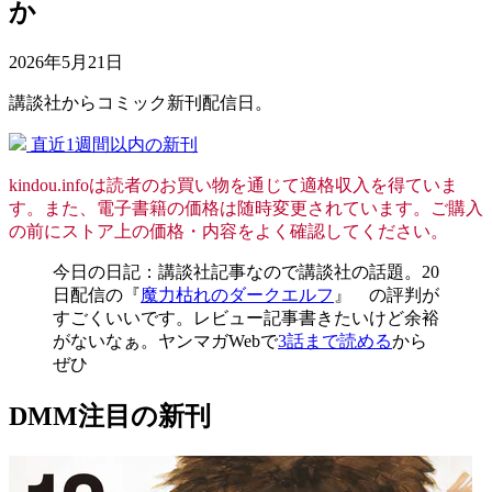
か
2026年5月21日
講談社からコミック新刊配信日。
直近1週間以内の新刊
kindou.infoは読者のお買い物を通じて適格収入を得ていま
す。また、電子書籍の価格は随時変更されています。ご購入
の前にストア上の価格・内容をよく確認してください。
今日の日記：講談社記事なので講談社の話題。20
日配信の『
魔力枯れのダークエルフ
』 の評判が
すごくいいです。レビュー記事書きたいけど余裕
がないなぁ。ヤンマガWebで
3話まで読める
から
ぜひ
DMM注目の新刊